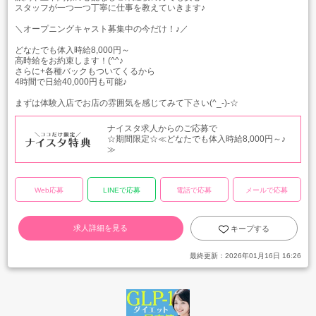
スタッフが一つ一つ丁寧に仕事を教えていきます♪
＼オープニングキャスト募集中の今だけ！♪／
どなたでも体入時給8,000円～
高時給をお約束します！(^^♪
さらに+各種バックもついてくるから
4時間で日給40,000円も可能♪
まずは体験入店でお店の雰囲気を感じてみて下さい(^_-)-☆
ナイスタ求人からのご応募で
☆期間限定☆≪どなたでも体入時給8,000円～♪
≫
Web応募
LINEで応募
電話で応募
メールで応募
求人詳細を見る
キープする
最終更新：
2026年01月16日 16:26