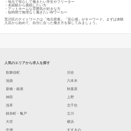
・地元で安心して働きたい学生やフリーター
・未経験から挑戦したい方
・アットホームな雰囲気が好きな方
・短時間で無理なく働きたいWワーカー
荒川区のナイトワークは「地元密着」「安心感」がキーワード。まずは体験
入店から始めて、自分に合った働き方を探してみましょう。
人気のエリアから求人を探す
歌舞伎町
渋谷
池袋
六本木
新橋・銀座
秋葉原
神田
上野
浅草
北千住
錦糸町・亀戸
立川
大宮
横浜
中洲
すすきの