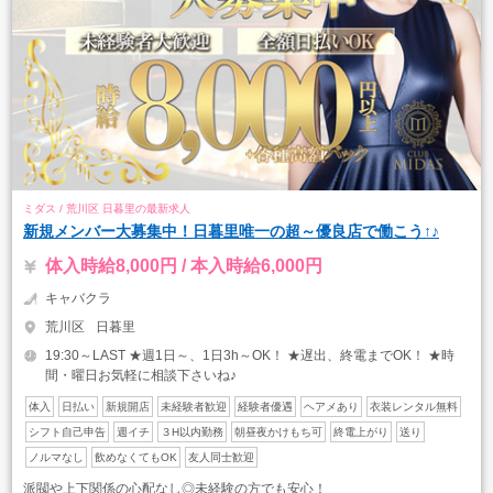
ミダス / 荒川区 日暮里の最新求人
新規メンバー大募集中！日暮里唯一の超～優良店で働こう↑♪
体入時給8,000円 / 本入時給6,000円
キャバクラ
荒川区
日暮里
19:30～LAST ★週1日～、1日3h～OK！ ★遅出、終電までOK！ ★時
間・曜日お気軽に相談下さいね♪
体入
日払い
新規開店
未経験者歓迎
経験者優遇
ヘアメあり
衣装レンタル無料
シフト自己申告
週イチ
３H以内勤務
朝昼夜かけもち可
終電上がり
送り
ノルマなし
飲めなくてもOK
友人同士歓迎
派閥や上下関係の心配なし◎未経験の方でも安心！