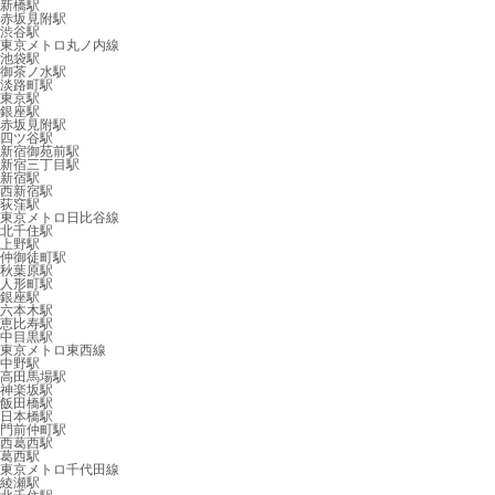
新橋駅
赤坂見附駅
渋谷駅
東京メトロ丸ノ内線
池袋駅
御茶ノ水駅
淡路町駅
東京駅
銀座駅
赤坂見附駅
四ツ谷駅
新宿御苑前駅
新宿三丁目駅
新宿駅
西新宿駅
荻窪駅
東京メトロ日比谷線
北千住駅
上野駅
仲御徒町駅
秋葉原駅
人形町駅
銀座駅
六本木駅
恵比寿駅
中目黒駅
東京メトロ東西線
中野駅
高田馬場駅
神楽坂駅
飯田橋駅
日本橋駅
門前仲町駅
西葛西駅
葛西駅
東京メトロ千代田線
綾瀬駅