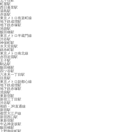
北千住駅
町屋駅
西日暮里駅
湯島駅
赤坂駅
東京メトロ有楽町線
地下鉄成増駅
地下鉄赤塚駅
池袋駅
飯田橋駅
東京メトロ半蔵門線
渋谷駅
神保町駅
水天宮前駅
錦糸町駅
東京メトロ南北線
赤羽岩淵駅
王子駅
駒込駅
飯田橋駅
四ツ谷駅
六本木一丁目駅
目黒駅
東京メトロ副都心線
地下鉄成増駅
地下鉄赤塚駅
池袋駅
東新宿駅
新宿三丁目駅
渋谷駅
相鉄・JR直通線
新宿駅
都営大江戸線
新宿西口駅
東新宿駅
牛込神楽坂駅
飯田橋駅
上野御徒町駅