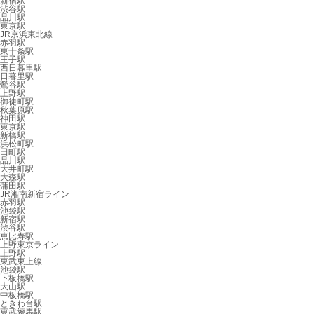
新宿駅
渋谷駅
品川駅
東京駅
JR京浜東北線
赤羽駅
東十条駅
王子駅
西日暮里駅
日暮里駅
鶯谷駅
上野駅
御徒町駅
秋葉原駅
神田駅
東京駅
新橋駅
浜松町駅
田町駅
品川駅
大井町駅
大森駅
蒲田駅
JR湘南新宿ライン
赤羽駅
池袋駅
新宿駅
渋谷駅
恵比寿駅
上野東京ライン
上野駅
東武東上線
池袋駅
下板橋駅
大山駅
中板橋駅
ときわ台駅
東武練馬駅