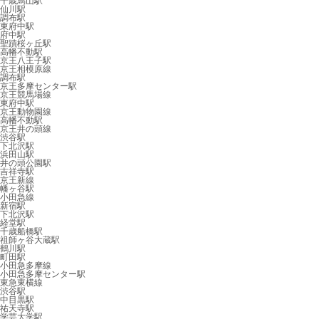
千歳烏山駅
仙川駅
調布駅
東府中駅
府中駅
聖蹟桜ヶ丘駅
高幡不動駅
京王八王子駅
京王相模原線
調布駅
京王多摩センター駅
京王競馬場線
東府中駅
京王動物園線
高幡不動駅
京王井の頭線
渋谷駅
下北沢駅
浜田山駅
井の頭公園駅
吉祥寺駅
京王新線
幡ヶ谷駅
小田急線
新宿駅
下北沢駅
経堂駅
千歳船橋駅
祖師ヶ谷大蔵駅
鶴川駅
町田駅
小田急多摩線
小田急多摩センター駅
東急東横線
渋谷駅
中目黒駅
祐天寺駅
学芸大学駅