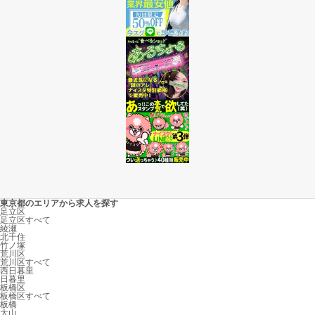
東京都のエリアから求人を探す
足立区
足立区すべて
綾瀬
北千住
竹ノ塚
荒川区
荒川区すべて
西日暮里
日暮里
板橋区
板橋区すべて
板橋
大山