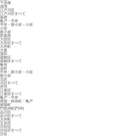
下赤塚
成増
江戸川区
江戸川区すべて
葛西
亀戸・平井
平井・新小岩・小岩
小岩
新小岩
西葛西
大田区
大田区すべて
大井町
大森
蒲田
葛飾区
葛飾区すべて
亀有
金町
平井・新小岩・小岩
新小岩
北区
北区すべて
赤羽
江東区
江東区すべて
亀戸・平井
両国・錦糸町・亀戸
東陽町
門前仲町[門仲]
品川区
品川区すべて
大井町
五反田
渋谷区
渋谷区すべて
渋谷