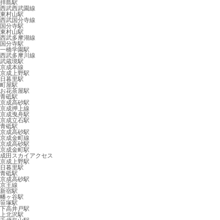
拝島駅
西武西武園線
東村山駅
西武国分寺線
国分寺駅
東村山駅
西武多摩湖線
国分寺駅
一橋学園駅
西武多摩川線
武蔵境駅
京成本線
京成上野駅
日暮里駅
町屋駅
お花茶屋駅
青砥駅
京成高砂駅
京成押上線
京成曳舟駅
京成立石駅
青砥駅
京成高砂駅
京成金町線
京成高砂駅
京成金町駅
成田スカイアクセス
京成上野駅
日暮里駅
青砥駅
京成高砂駅
京王線
新宿駅
幡ヶ谷駅
笹塚駅
下高井戸駅
上北沢駅