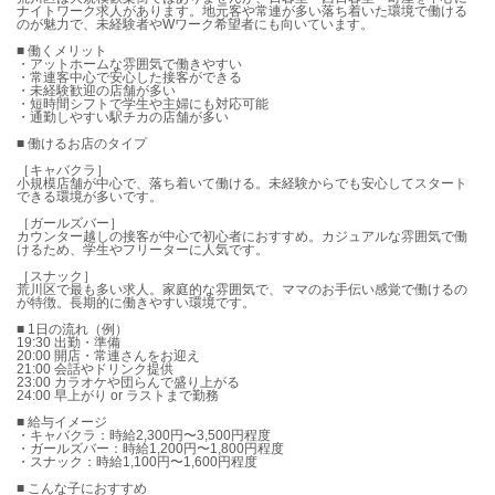
ナイトワーク求人があります。地元客や常連が多い落ち着いた環境で働ける
のが魅力で、未経験者やWワーク希望者にも向いています。
■ 働くメリット
・アットホームな雰囲気で働きやすい
・常連客中心で安心した接客ができる
・未経験歓迎の店舗が多い
・短時間シフトで学生や主婦にも対応可能
・通勤しやすい駅チカの店舗が多い
■ 働けるお店のタイプ
［キャバクラ］
小規模店舗が中心で、落ち着いて働ける。未経験からでも安心してスタート
できる環境が多いです。
［ガールズバー］
カウンター越しの接客が中心で初心者におすすめ。カジュアルな雰囲気で働
けるため、学生やフリーターに人気です。
［スナック］
荒川区で最も多い求人。家庭的な雰囲気で、ママのお手伝い感覚で働けるの
が特徴。長期的に働きやすい環境です。
■ 1日の流れ（例）
19:30 出勤・準備
20:00 開店・常連さんをお迎え
21:00 会話やドリンク提供
23:00 カラオケや団らんで盛り上がる
24:00 早上がり or ラストまで勤務
■ 給与イメージ
・キャバクラ：時給2,300円〜3,500円程度
・ガールズバー：時給1,200円〜1,800円程度
・スナック：時給1,100円〜1,600円程度
■ こんな子におすすめ