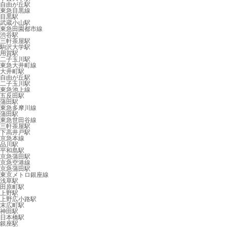
自由が丘駅
東急目黒線
目黒駅
武蔵小山駅
東急田園都市線
渋谷駅
三軒茶屋駅
駒沢大学駅
用賀駅
二子玉川駅
東急大井町線
大井町駅
自由が丘駅
二子玉川駅
東急池上線
五反田駅
蒲田駅
東急多摩川線
蒲田駅
東急世田谷線
三軒茶屋駅
下高井戸駅
京急本線
品川駅
平和島駅
京急蒲田駅
京急空港線
京急蒲田駅
東京メトロ銀座線
浅草駅
田原町駅
上野駅
上野広小路駅
末広町駅
神田駅
日本橋駅
銀座駅