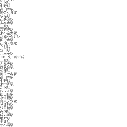
新宿駅
中野駅
高円寺駅
阿佐ケ谷駅
荻窪駅
西荻窪駅
吉祥寺駅
三鷹駅
武蔵境駅
東小金井駅
武蔵小金井駅
国分寺駅
西国分寺駅
立川駅
豊田駅
八王子駅
JR中央・総武線
三鷹駅
吉祥寺駅
西荻窪駅
荻窪駅
阿佐ケ谷駅
高円寺駅
中野駅
東中野駅
新宿駅
四ツ谷駅
飯田橋駅
水道橋駅
御茶ノ水駅
秋葉原駅
浅草橋駅
両国駅
錦糸町駅
亀戸駅
平井駅
新小岩駅