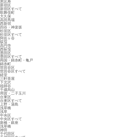
恵比寿
新宿区
新宿区すべて
歌舞伎町
大久保
高田馬場
西新宿
四谷・神楽坂
杉並区
杉並区すべて
阿佐ヶ谷
荻窪
高円寺
西荻窪
墨田区
墨田区すべて
両国・錦糸町・亀戸
錦糸町
世田谷区
世田谷区すべて
経堂
三軒茶屋
下北沢
祖師谷
千歳烏山
用賀・二子玉川
台東区
台東区すべて
上野・湯島
浅草橋
浅草
中央区
中央区すべて
新橋・銀座
浅草橋
神田
千代田区