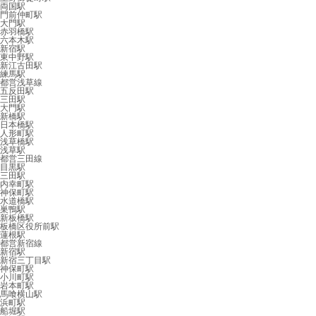
両国駅
門前仲町駅
大門駅
赤羽橋駅
六本木駅
新宿駅
東中野駅
新江古田駅
練馬駅
都営浅草線
五反田駅
三田駅
大門駅
新橋駅
日本橋駅
人形町駅
浅草橋駅
浅草駅
都営三田線
目黒駅
三田駅
内幸町駅
神保町駅
水道橋駅
巣鴨駅
新板橋駅
板橋区役所前駅
蓮根駅
都営新宿線
新宿駅
新宿三丁目駅
神保町駅
小川町駅
岩本町駅
馬喰横山駅
浜町駅
船堀駅