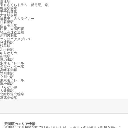
瑞江駅
東京さくらトラム（都電荒川線）
町屋駅前駅
王子駅前駅
大塚駅前駅
日暮里・舎人ライナー
日暮里駅
西日暮里駅
西新井大師西駅
埼玉高速鉄道線
赤羽岩淵駅
つくばエクスプレス
秋葉原駅
浅草駅
北千住駅
ゆりかもめ
新橋駅
日の出駅
多摩モノレール
多摩センター駅
高幡不動駅
立川南駅
立川北駅
東京モノレール
浜松町駅
りんかい線
大井町駅
北総鉄道北総線
京成高砂駅
荒川区のエリア情報
荒川区は大規模歓楽街ではありませんが、日暮里・西日暮里・町屋を中心に