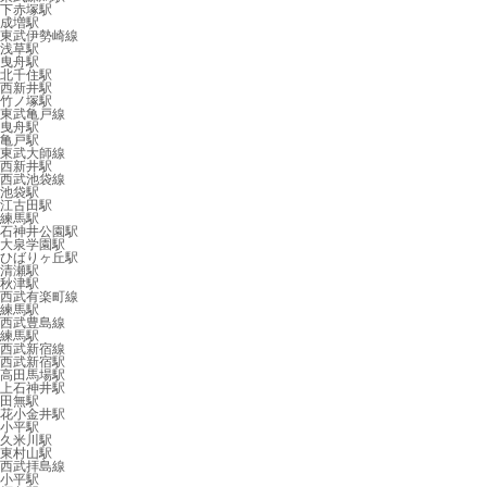
下赤塚駅
成増駅
東武伊勢崎線
浅草駅
曳舟駅
北千住駅
西新井駅
竹ノ塚駅
東武亀戸線
曳舟駅
亀戸駅
東武大師線
西新井駅
西武池袋線
池袋駅
江古田駅
練馬駅
石神井公園駅
大泉学園駅
ひばりヶ丘駅
清瀬駅
秋津駅
西武有楽町線
練馬駅
西武豊島線
練馬駅
西武新宿線
西武新宿駅
高田馬場駅
上石神井駅
田無駅
花小金井駅
小平駅
久米川駅
東村山駅
西武拝島線
小平駅