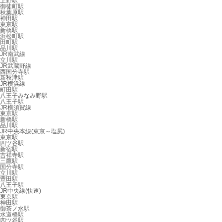
上野駅
御徒町駅
秋葉原駅
神田駅
東京駅
新橋駅
浜松町駅
田町駅
品川駅
JR南武線
立川駅
JR武蔵野線
西国分寺駅
新秋津駅
JR横浜線
町田駅
八王子みなみ野駅
八王子駅
JR横須賀線
東京駅
新橋駅
品川駅
JR中央本線(東京～塩尻)
東京駅
四ツ谷駅
新宿駅
吉祥寺駅
三鷹駅
国分寺駅
立川駅
豊田駅
八王子駅
JR中央線(快速)
東京駅
神田駅
御茶ノ水駅
水道橋駅
四ツ谷駅