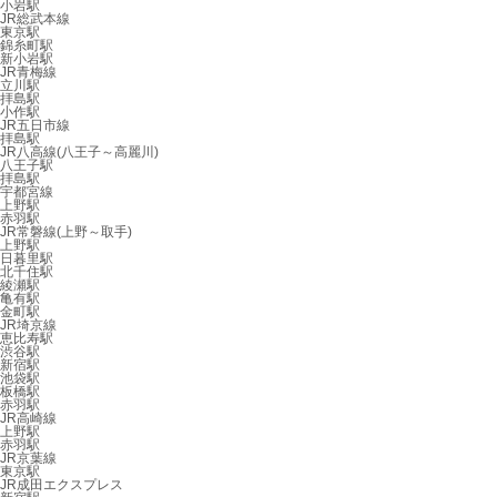
小岩駅
JR総武本線
東京駅
錦糸町駅
新小岩駅
JR青梅線
立川駅
拝島駅
小作駅
JR五日市線
拝島駅
JR八高線(八王子～高麗川)
八王子駅
拝島駅
宇都宮線
上野駅
赤羽駅
JR常磐線(上野～取手)
上野駅
日暮里駅
北千住駅
綾瀬駅
亀有駅
金町駅
JR埼京線
恵比寿駅
渋谷駅
新宿駅
池袋駅
板橋駅
赤羽駅
JR高崎線
上野駅
赤羽駅
JR京葉線
東京駅
JR成田エクスプレス