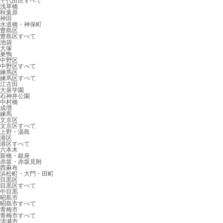
千代田区すべて
浅草橋
秋葉原
神田
水道橋・神保町
豊島区
豊島区すべて
池袋
大塚
巣鴨
中野区
中野区すべて
練馬区
練馬区すべて
江古田
大泉学園
石神井公園
中村橋
成増
練馬
文京区
文京区すべて
上野・湯島
港区
港区すべて
六本木
新橋・銀座
赤坂・赤坂見附
西麻布
浜松町・大門・田町
目黒区
目黒区すべて
中目黒
昭島市
昭島市すべて
青梅市
青梅市すべて
清瀬市