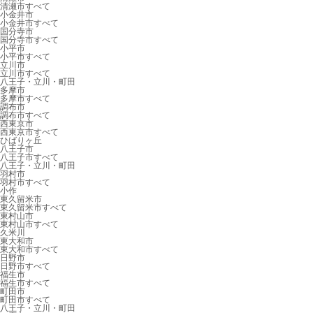
清瀬市すべて
小金井市
小金井市すべて
国分寺市
国分寺市すべて
小平市
小平市すべて
立川市
立川市すべて
八王子・立川・町田
多摩市
多摩市すべて
調布市
調布市すべて
西東京市
西東京市すべて
ひばりヶ丘
八王子市
八王子市すべて
八王子・立川・町田
羽村市
羽村市すべて
小作
東久留米市
東久留米市すべて
東村山市
東村山市すべて
久米川
東大和市
東大和市すべて
日野市
日野市すべて
福生市
福生市すべて
町田市
町田市すべて
八王子・立川・町田