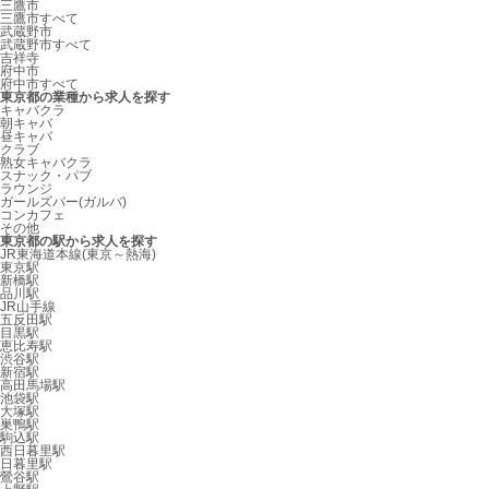
三鷹市
三鷹市すべて
武蔵野市
武蔵野市すべて
吉祥寺
府中市
府中市すべて
東京都の業種から求人を探す
キャバクラ
朝キャバ
昼キャバ
クラブ
熟女キャバクラ
スナック・パブ
ラウンジ
ガールズバー(ガルバ)
コンカフェ
その他
東京都の駅から求人を探す
JR東海道本線(東京～熱海)
東京駅
新橋駅
品川駅
JR山手線
五反田駅
目黒駅
恵比寿駅
渋谷駅
新宿駅
高田馬場駅
池袋駅
大塚駅
巣鴨駅
駒込駅
西日暮里駅
日暮里駅
鶯谷駅