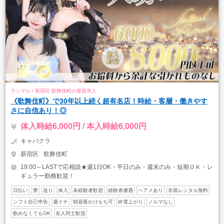
ランマル / 新宿区 歌舞伎町の最新求人
《歌舞伎町》で30年以上続く超有名店！時給・客層・働きやす
さに自信あり！◎
体入時給6,000円 / 本入時給6,000円
キャバクラ
新宿区
歌舞伎町
19:00～LASTで応相談★週1日OK・平日のみ・週末のみ・短期ＯＫ・レ
ギュラー勤務歓迎！
日払い
寮
送り
体入
未経験者歓迎
経験者優遇
ヘアメあり
衣装レンタル無料
シフト自己申告
週イチ
朝昼夜かけもち可
終電上がり
ノルマなし
飲めなくてもOK
友人同士歓迎