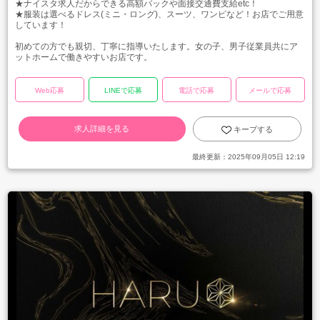
★ナイスタ求人だからできる高額バックや面接交通費支給etc！
★服装は選べるドレス(ミニ・ロング)、スーツ、ワンピなど！お店でご用意
しています！
初めての方でも親切、丁寧に指導いたします。女の子、男子従業員共にア
ットホームで働きやすいお店です。
Web応募
LINEで応募
電話で応募
メールで応募
求人詳細を見る
キープする
最終更新：
2025年09月05日 12:19