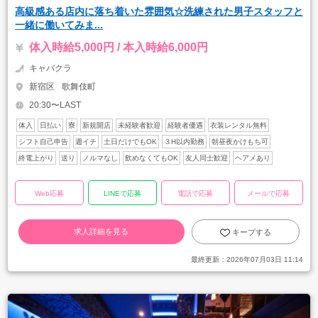
高級感ある店内に落ち着いた雰囲気☆洗練された男子スタッフと
一緒に働いてみま...
体入時給5,000円 / 本入時給6,000円
キャバクラ
新宿区
歌舞伎町
20:30〜LAST
体入
日払い
寮
新規開店
未経験者歓迎
経験者優遇
衣装レンタル無料
シフト自己申告
週イチ
土日だけでもOK
３H以内勤務
朝昼夜かけもち可
終電上がり
送り
ノルマなし
飲めなくてもOK
友人同士歓迎
ヘアメあり
Web応募
LINEで応募
電話で応募
メールで応募
求人詳細を見る
キープする
最終更新：
2026年07月03日 11:14