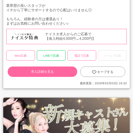
業界歴の長いスタッフが
イチから丁寧にサポートするので心配はいりません◎
もちろん、経験者の方は優遇あり！
まずはお気軽にお問い合わせください♪
ナイスタ求人からのご応募で
【体入時給4,000円→4,200円】
Web応募
LINEで応募
電話で応募
メールで応募
求人詳細を見る
キープする
最終更新：
2026年03月03日 16:33