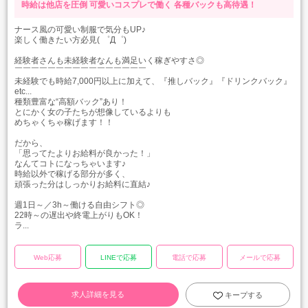
時給は他店を圧倒
可愛いコスプレで働く
各種バックも高待遇！
ナース風の可愛い制服で気分もUP♪
楽しく働きたい方必見( ゜Д゜)
経験者さんも未経験者なんも満足いく稼ぎやすさ◎
￣￣￣￣￣￣￣￣￣￣￣￣￣￣￣￣
未経験でも時給7,000円以上に加えて、『推しバック』『ドリンクバック』
etc...
種類豊富な“高額バック”あり！
とにかく女の子たちが想像しているよりも
めちゃくちゃ稼げます！！
だから、
「思ってたよりお給料が良かった！」
なんてコトになっちゃいます♪
時給以外で稼げる部分が多く、
頑張った分はしっかりお給料に直結♪
週1日～／3h～働ける自由シフト◎
22時～の遅出や終電上がりもOK！
ラ...
Web応募
LINEで応募
電話で応募
メールで応募
求人詳細を見る
キープする