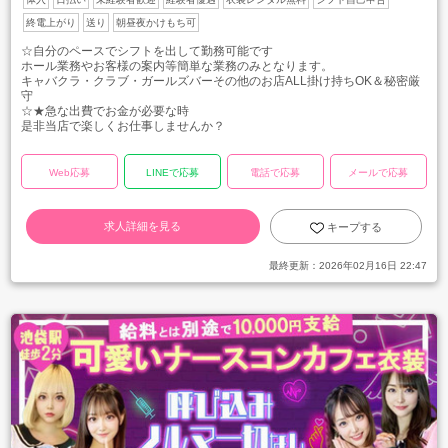
終電上がり
送り
朝昼夜かけもち可
☆自分のペースでシフトを出して勤務可能です
ホール業務やお客様の案内等簡単な業務のみとなります。
キャバクラ・クラブ・ガールズバーその他のお店ALL掛け持ちOK＆秘密厳
守
☆★急な出費でお金が必要な時
是非当店で楽しくお仕事しませんか？
Web応募
LINEで応募
電話で応募
メールで応募
求人詳細を見る
キープする
最終更新：
2026年02月16日 22:47