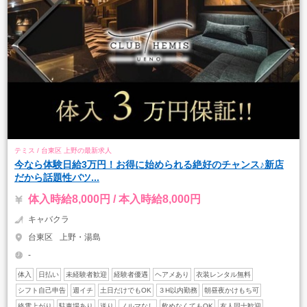
テミス / 台東区 上野の最新求人
今なら体験日給3万円！お得に始められる絶好のチャンス♪新店
だから話題性バツ...
体入時給8,000円 / 本入時給8,000円
キャバクラ
台東区
上野・湯島
-
体入
日払い
未経験者歓迎
経験者優遇
ヘアメあり
衣装レンタル無料
シフト自己申告
週イチ
土日だけでもOK
３H以内勤務
朝昼夜かけもち可
終電上がり
駐車場あり
送り
ノルマなし
飲めなくてもOK
友人同士歓迎