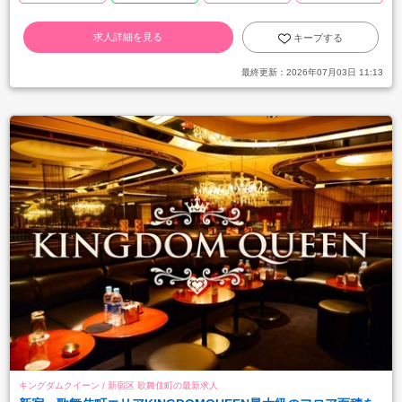
求人詳細を見る
キープする
最終更新：
2026年07月03日 11:13
キングダムクイーン / 新宿区 歌舞伎町の最新求人