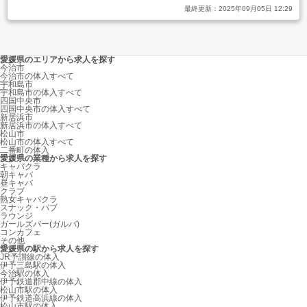
最終更新：
2025年09月05日 12:29
愛媛県のエリアから求人を探す
今治市
今治市の体入すべて
宇和島市
宇和島市の体入すべて
四国中央市
四国中央市の体入すべて
新居浜市
新居浜市の体入すべて
松山市
松山市の体入すべて
二番町の体入
愛媛県の業種から求人を探す
キャバクラ
朝キャバ
昼キャバ
クラブ
熟女キャバクラ
スナック・パブ
ラウンジ
ガールズバー(ガルバ)
コンカフェ
その他
愛媛県の駅から求人を探す
JR予讃線の体入
伊予三島駅の体入
今治駅の体入
伊予鉄道郡中線の体入
松山市駅の体入
伊予鉄道高浜線の体入
松山市駅の体入