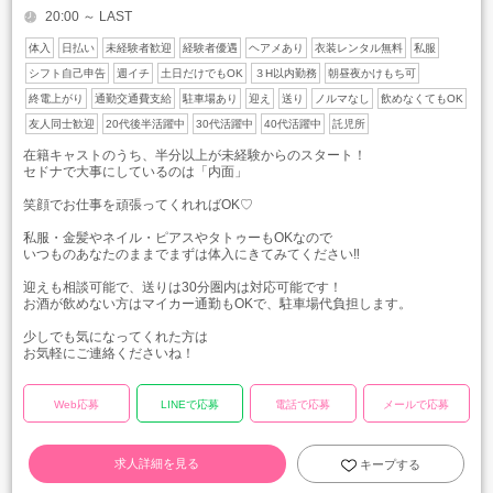
20:00 ～ LAST
体入
日払い
未経験者歓迎
経験者優遇
ヘアメあり
衣装レンタル無料
私服
シフト自己申告
週イチ
土日だけでもOK
３H以内勤務
朝昼夜かけもち可
終電上がり
通勤交通費支給
駐車場あり
迎え
送り
ノルマなし
飲めなくてもOK
友人同士歓迎
20代後半活躍中
30代活躍中
40代活躍中
託児所
在籍キャストのうち、半分以上が未経験からのスタート！
セドナで大事にしているのは「内面」
笑顔でお仕事を頑張ってくれればOK♡
私服・金髪やネイル・ピアスやタトゥーもOKなので
いつものあなたのままでまずは体入にきてみてください‼
迎えも相談可能で、送りは30分圏内は対応可能です！
お酒が飲めない方はマイカー通勤もOKで、駐車場代負担します。
少しでも気になってくれた方は
お気軽にご連絡くださいね！
Web応募
LINEで応募
電話で応募
メールで応募
求人詳細を見る
キープする