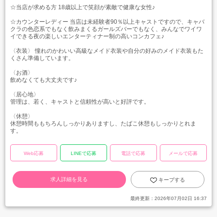
☆当店が求める方 18歳以上で笑顔が素敵で健康な女性♪
☆カウンターレディー 当店は未経験者90％以上キャストですので、キャバ
クラの色恋系でもなく飲みまくるガールズバーでもなく、みんなでワイワ
イできる夜の楽しいエンターティナー制の高いコンカフェ♪
〈衣装〉 憧れのかわいい高級なメイド衣装や自分の好みのメイド衣装もた
くさん準備しています。
〈お酒〉
飲めなくても大丈夫です♪
〈居心地〉
管理は、若く、キャストと信頼性が高いと好評です。
〈休憩〉
休憩時間ももちろんしっかりありますし、たばこ休憩もしっかりとれま
す。
Web応募
LINEで応募
電話で応募
メールで応募
求人詳細を見る
キープする
最終更新：
2026年07月02日 16:37