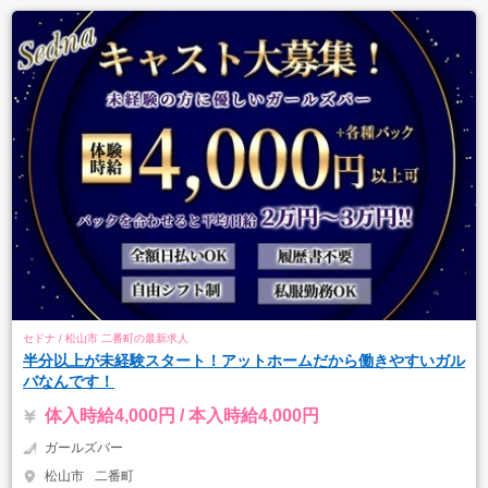
セドナ / 松山市 二番町の最新求人
半分以上が未経験スタート！アットホームだから働きやすいガル
バなんです！
体入時給4,000円 / 本入時給4,000円
ガールズバー
松山市
二番町