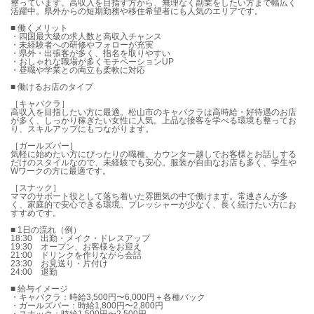
整っています。高収入を目指す方から、無理なく副業をしたい方まで幅広く
活躍中。県外からの短期勤務や移住希望者にも人気のエリアです。
■ 働くメリット
・四国最大級の求人数と高収入チャンス
・未経験者への研修やフォローが充実
・県外・出張客が多く、指名を取りやすい
・おしゃれな職場が多くモチベーションUP
・昼職や学業との両立も柔軟に対応
■ 働けるお店のタイプ
［キャバクラ］
高収入を目指したい方に最適。松山市のキャバクラは高時給・好待遇のお店
が多く、しっかり稼ぎたい女性に人気。上品な接客を学べる環境も整ってお
り、スキルアップにもつながります。
［ガールズバー］
気軽に始めたい方にぴったりの職種。カウンター越しでお客様とお話しする
だけのスタイルなので、未経験でも安心。服装が自由なお店も多く、学生や
Wワークの方に最適です。
［スナック］
ママのサポート役として落ち着いた雰囲気の中で働けます。常連さんが多
く、家庭的で安心できる環境。プレッシャーが少なく、長く続けたい方にお
すすめです。
■ 1日の流れ（例）
18:30 出勤・メイク・ドレスアップ
19:30 オープン、お客様をお迎え
21:00 ドリンクを作りながら会話
23:30 お見送り・片付け
24:00 退勤
■ 給与イメージ
・キャバクラ：時給3,500円〜6,000円＋各種バック
・ガールズバー：時給1,800円〜2,800円