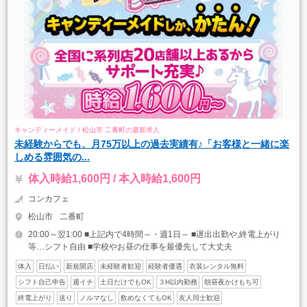
キャンディーメイド / 松山市 二番町の最新求人
未経験からでも、月75万以上の過去実績有♪「お客様と一緒に楽
しめる雰囲気の...
体入時給1,600円 / 本入時給1,600円
コンカフェ
松山市
二番町
20:00～翌1:00 ■上記内で4時間～・週1日～ ■遅出出勤や,終電上がり
等…シフト自由 ■学校やお昼の仕事を最優先して大丈夫
体入
日払い
新規開店
未経験者歓迎
経験者優遇
衣装レンタル無料
シフト自己申告
週イチ
土日だけでもOK
３H以内勤務
朝昼夜かけもち可
終電上がり
送り
ノルマなし
飲めなくてもOK
友人同士歓迎