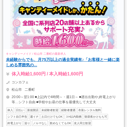
キャンディーメイド / 松山市 二番町の最新求人
未経験からでも、月75万以上の過去実績有♪「お客様と一緒に楽
しめる雰囲気の...
体入時給1,600円 / 本入時給1,600円
コンカフェ
松山市
二番町
20:00～翌1:00 ■上記内で4時間～・週1日～ ■遅出出勤や,終電上がり
等…シフト自由 ■学校やお昼の仕事を最優先して大丈夫
体入
日払い
新規開店
未経験者歓迎
経験者優遇
衣装レンタル無料
シフト自己申告
週イチ
土日だけでもOK
３H以内勤務
朝昼夜かけもち可
終電上がり
送り
ノルマなし
飲めなくてもOK
友人同士歓迎