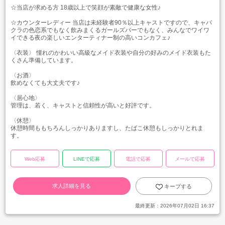
☆当店が求める方 18歳以上で笑顔が素敵で健康な女性♪
☆カウンターレディー 当店は未経験者90％以上キャストですので、キャバ
クラの色恋系でもなく飲みまくるガールズバーでもなく、みんなでワイワ
イできる夜の楽しいエンターティナー制の高いコンカフェ♪
〈衣装〉 憧れのかわいい高級なメイド衣装や自分の好みのメイド衣装もた
くさん準備しています。
〈お酒〉
飲めなくても大丈夫です♪
〈居心地〉
管理は、若く、キャストと信頼性が高いと好評です。
〈休憩〉
休憩時間ももちろんしっかりありますし、たばこ休憩もしっかりとれま
す。
Web応募
LINEで応募
電話で応募
メールで応募
求人詳細を見る
キープする
最終更新：
2026年07月02日 16:37