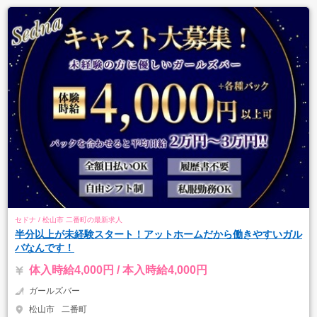
セドナ / 松山市 二番町の最新求人
半分以上が未経験スタート！アットホームだから働きやすいガル
バなんです！
体入時給4,000円 / 本入時給4,000円
ガールズバー
松山市
二番町