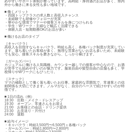
めやすいサポート体制が整っています。高時給・厚待遇のお店が多く、県内
外から働きに来る女性も多い地域です。
■ 働くメリット
・四国トップクラスの求人数と高収入チャンス
・未経験でも研修やフォローが充実
・華やかな環境でマナーや接客スキルを身につけられる
・学生・Wワーク・主婦など幅広く活躍できる
・体験入店・短期勤務OKのお店が多い
■ 働けるお店のタイプ
［キャバクラ］
高収入を目指すならキャバクラ。時給も高く、各種バック制度が充実してい
ます。落ち着いたお客様が多く、無理な営業がないお店も多いため、未経験
でも安心。接客スキルを磨きながら、しっかり稼げます。
［ガールズバー］
カジュアルに働ける人気職種。カウンター越しでの接客が中心なので、お酒
が苦手でも始めやすいのが魅力です。服装自由や髪型自由の店舗も多く、学
校帰りやWワークにもぴったり。
［スナック］
ママの補助として働く落ち着いたお仕事。家庭的な雰囲気で、常連客との信
頼関係を大切にできます。ノルマがなく、自分のペースで続けやすいのが特
徴です。
■ 1日の流れ（例）
18:30 出勤・メイク・ドレスアップ
19:30 オープン、常連さんをお迎え
21:00 お客様との会話・ドリンク提供
23:30 お見送り・片付け
24:00 退勤
■ 給与イメージ
・キャバクラ：時給3,500円〜6,500円＋各種バック
・ガールズバー：時給1,800円〜2,800円