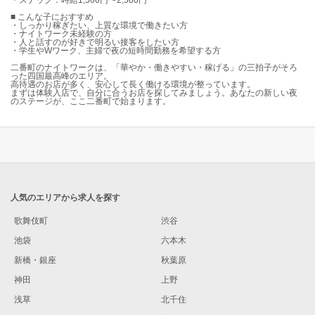
・スナック：時給1,500円〜2,500円
■ こんな子におすすめ
・しっかり稼ぎたい、上質な環境で働きたい方
・ナイトワーク未経験の方
・人と話すのが好きで明るい接客をしたい方
・学生やWワーク、主婦で夜の短時間勤務を希望する方
二番町のナイトワークは、「華やか・働きやすい・稼げる」の三拍子がそろ
った四国最高峰のエリア。
高待遇のお店が多く、安心して長く働ける環境が整っています。
まずは体験入店で、自分に合うお店を探してみましょう。あなたの新しい夜
のステージが、ここ二番町で始まります。
人気のエリアから求人を探す
歌舞伎町
渋谷
池袋
六本木
新橋・銀座
秋葉原
神田
上野
浅草
北千住