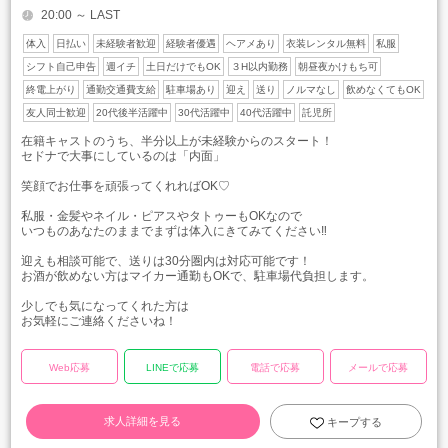
20:00 ～ LAST
体入
日払い
未経験者歓迎
経験者優遇
ヘアメあり
衣装レンタル無料
私服
シフト自己申告
週イチ
土日だけでもOK
３H以内勤務
朝昼夜かけもち可
終電上がり
通勤交通費支給
駐車場あり
迎え
送り
ノルマなし
飲めなくてもOK
友人同士歓迎
20代後半活躍中
30代活躍中
40代活躍中
託児所
在籍キャストのうち、半分以上が未経験からのスタート！
セドナで大事にしているのは「内面」
笑顔でお仕事を頑張ってくれればOK♡
私服・金髪やネイル・ピアスやタトゥーもOKなので
いつものあなたのままでまずは体入にきてみてください‼
迎えも相談可能で、送りは30分圏内は対応可能です！
お酒が飲めない方はマイカー通勤もOKで、駐車場代負担します。
少しでも気になってくれた方は
お気軽にご連絡くださいね！
Web応募
LINEで応募
電話で応募
メールで応募
求人詳細を見る
キープする