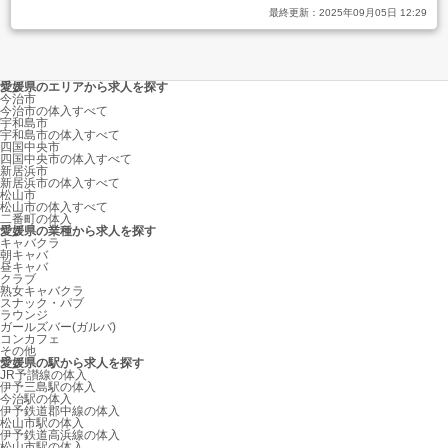
最終更新：
2025年09月05日 12:29
愛媛県のエリアから求人を探す
今治市
今治市の体入すべて
宇和島市
宇和島市の体入すべて
四国中央市
四国中央市の体入すべて
新居浜市
新居浜市の体入すべて
松山市
松山市の体入すべて
二番町の体入
愛媛県の業種から求人を探す
キャバクラ
朝キャバ
昼キャバ
クラブ
熟女キャバクラ
スナック・パブ
ラウンジ
ガールズバー(ガルバ)
コンカフェ
その他
愛媛県の駅から求人を探す
JR予讃線の体入
伊予三島駅の体入
今治駅の体入
伊予鉄道郡中線の体入
松山市駅の体入
伊予鉄道高浜線の体入
松山市駅の体入