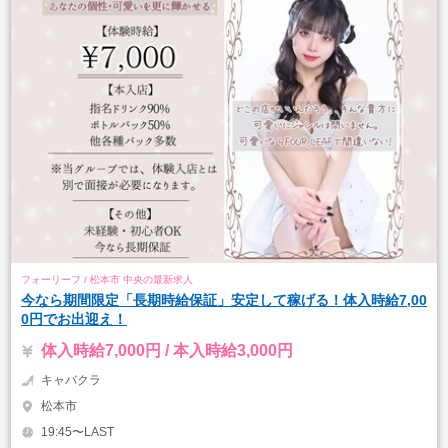
フォーリーフ / 松本市 中央の最新求人
今なら期間限定「長期時給保証」安定して稼げる！体入時給7,00
0円でお出迎え！
体入時給7,000円 / 本入時給3,000円
キャバクラ
松本市
19:45〜LAST