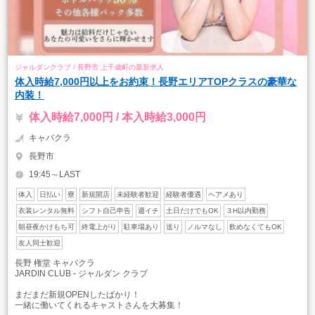
ジャルダンクラブ / 長野市 上千歳町の最新求人
体入時給7,000円以上をお約束！長野エリアTOPクラスの豪華な
内装！
体入時給7,000円 / 本入時給3,000円
キャバクラ
長野市
19:45～LAST
体入
日払い
寮
新規開店
未経験者歓迎
経験者優遇
ヘアメあり
衣装レンタル無料
シフト自己申告
週イチ
土日だけでもOK
３H以内勤務
朝昼夜かけもち可
終電上がり
駐車場あり
送り
ノルマなし
飲めなくてもOK
友人同士歓迎
長野 権堂 キャバクラ
JARDIN CLUB - ジャルダン クラブ
まだまだ新規OPENしたばかり！
一緒に働いてくれるキャストさんを大募集！