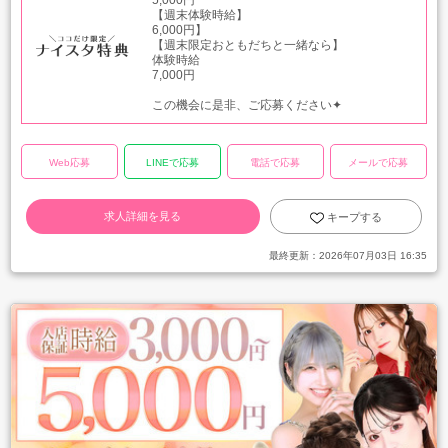
5,000円
【週末体験時給】
6,000円】
【週末限定おともだちと一緒なら】
体験時給
7,000円
この機会に是非、ご応募ください✦
Web応募
LINEで応募
電話で応募
メールで応募
求人詳細を見る
キープする
最終更新：
2026年07月03日 16:35