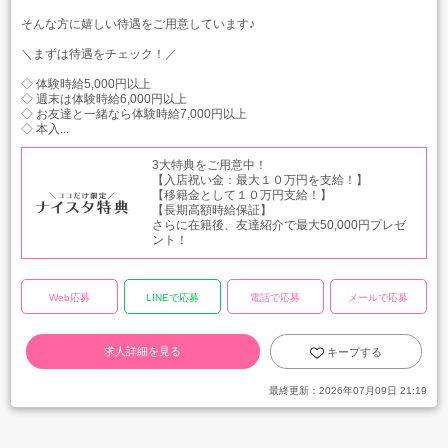
そんな方に嬉しい待遇をご用意しています♪
＼まずは待遇をチェック！／
◇ 体験時給5,000円以上
◇ 週末は体験時給6,000円以上
◇ お友達と一緒なら体験時給7,000円以上
◇ 本入...
3大特典をご用意中！
【入店祝い金：最大１０万円を支給！】
【移籍金として１０万円支給！】
【長期高額時給保証】
さらに在籍後、友達紹介で最大50,000円プレゼ
ント！
Web応募
LINEで応募
電話で応募
メールで応募
求人詳細を見る
キープする
最終更新：
2026年07月09日 21:19