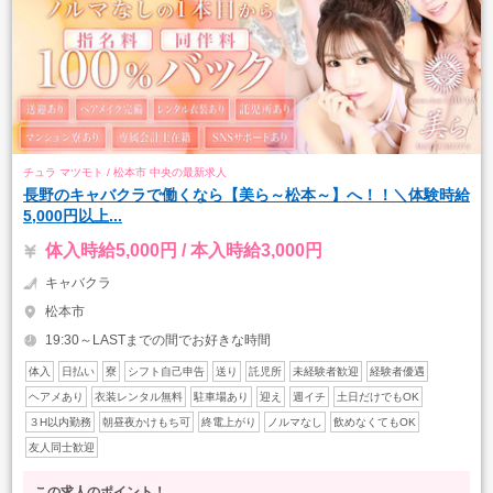
チュラ マツモト / 松本市 中央の最新求人
長野のキャバクラで働くなら【美ら～松本～】へ！！＼体験時給
5,000円以上...
体入時給5,000円 / 本入時給3,000円
キャバクラ
松本市
19:30～LASTまでの間でお好きな時間
体入
日払い
寮
シフト自己申告
送り
託児所
未経験者歓迎
経験者優遇
ヘアメあり
衣装レンタル無料
駐車場あり
迎え
週イチ
土日だけでもOK
３H以内勤務
朝昼夜かけもち可
終電上がり
ノルマなし
飲めなくてもOK
友人同士歓迎
この求人のポイント！