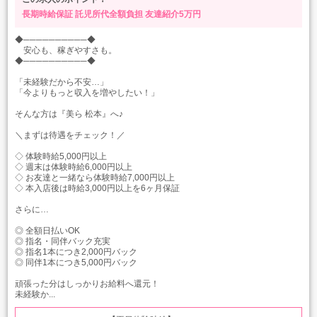
長期時給保証
託児所代全額負担
友達紹介5万円
◆──────────◆
安心も、稼ぎやすさも。
◆──────────◆
「未経験だから不安…」
「今よりもっと収入を増やしたい！」
そんな方は『美ら 松本』へ♪
＼まずは待遇をチェック！／
◇ 体験時給5,000円以上
◇ 週末は体験時給6,000円以上
◇ お友達と一緒なら体験時給7,000円以上
◇ 本入店後は時給3,000円以上を6ヶ月保証
さらに…
◎ 全額日払いOK
◎ 指名・同伴バック充実
◎ 指名1本につき2,000円バック
◎ 同伴1本につき5,000円バック
頑張った分はしっかりお給料へ還元！
未経験か...