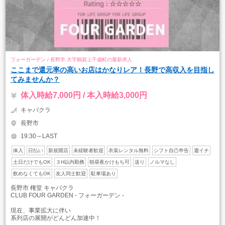
フォーガーデン / 長野市 大字鶴賀上千歳町の最新求人
ここまで還元率の高いお店はかなりレア！長野で高収入を目指し
てみませんか？
体入時給7,000円 / 本入時給3,000円
キャバクラ
長野市
19:30～LAST
体入
日払い
新規開店
未経験者歓迎
衣装レンタル無料
シフト自己申告
週イチ
土日だけでもOK
３H以内勤務
朝昼夜かけもち可
送り
ノルマなし
飲めなくてもOK
友人同士歓迎
駐車場あり
長野市 権堂 キャバクラ
CLUB FOUR GARDEN - フォーガーデン -
現在、事業拡大に伴い
系列店の展開がどんどん加速中！