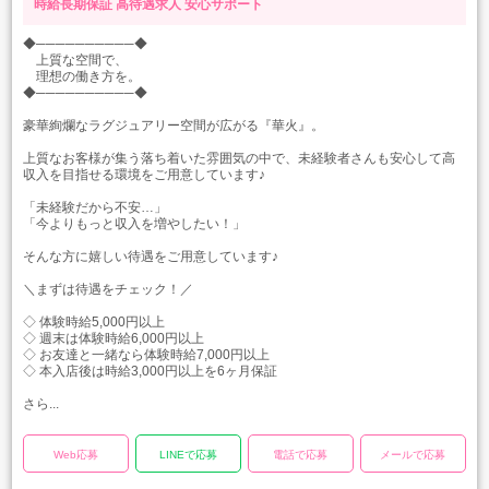
時給長期保証
高待遇求人
安心サポート
◆──────────◆
上質な空間で、
理想の働き方を。
◆──────────◆
豪華絢爛なラグジュアリー空間が広がる『華火』。
上質なお客様が集う落ち着いた雰囲気の中で、未経験者さんも安心して高
収入を目指せる環境をご用意しています♪
「未経験だから不安…」
「今よりもっと収入を増やしたい！」
そんな方に嬉しい待遇をご用意しています♪
＼まずは待遇をチェック！／
◇ 体験時給5,000円以上
◇ 週末は体験時給6,000円以上
◇ お友達と一緒なら体験時給7,000円以上
◇ 本入店後は時給3,000円以上を6ヶ月保証
さら...
Web応募
LINEで応募
電話で応募
メールで応募