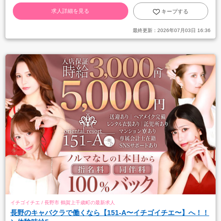
求人詳細を見る
キープする
最終更新：
2026年07月03日 16:36
イチゴイチエ / 長野市 鶴賀上千歳町の最新求人
長野のキャバクラで働くなら【151-A〜イチゴイチエ〜】へ！！