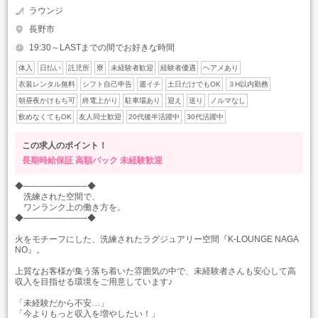
ラウンジ
長野市
19:30～LASTまでの間でお好きな時間
体入
日払い
託児所
寮
未経験者歓迎
経験者優遇
ヘアメあり
衣装レンタル無料
シフト自己申告
週イチ
土日だけでもOK
３H以内勤務
朝昼夜かけもち可
終電上がり
駐車場あり
迎え
送り
ノルマなし
飲めなくてもOK
友人同士歓迎
20代後半活躍中
30代活躍中
この求人のポイント！
長期時給保証
高額バック
未経験歓迎
◆──────────◆
洗練された空間で、
ワンランク上の働き方を。
◆──────────◆
火をモチーフにした、洗練されたラグジュアリー空間『K-LOUNGE NAGA
NO』。
上質なお客様が集う落ち着いた雰囲気の中で、未経験者さんも安心して高
収入を目指せる環境をご用意しています♪
「未経験だから不安…」
「今よりもっと収入を増やしたい！」