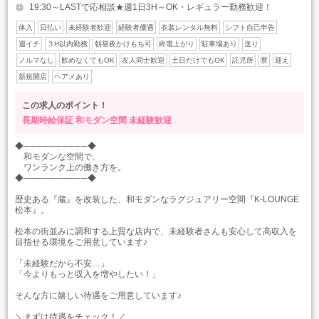
19:30～LASTで応相談★週1日3H～OK・レギュラー勤務歓迎！
体入
日払い
未経験者歓迎
経験者優遇
衣装レンタル無料
シフト自己申告
週イチ
３H以内勤務
朝昼夜かけもち可
終電上がり
駐車場あり
送り
ノルマなし
飲めなくてもOK
友人同士歓迎
土日だけでもOK
託児所
寮
迎え
新規開店
ヘアメあり
この求人のポイント！
長期時給保証
和モダン空間
未経験歓迎
◆──────────◆
和モダンな空間で、
ワンランク上の働き方を。
◆──────────◆
歴史ある『蔵』を改装した、和モダンなラグジュアリー空間『K-LOUNGE
松本』。
松本の街並みに調和する上質な店内で、未経験者さんも安心して高収入を
目指せる環境をご用意しています♪
「未経験だから不安…」
「今よりもっと収入を増やしたい！」
そんな方に嬉しい待遇をご用意しています♪
＼まずは待遇をチェック！／