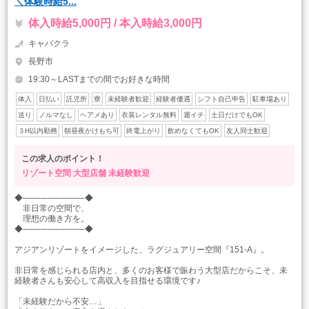
＼体験時給5...
体入時給5,000円 / 本入時給3,000円
キャバクラ
長野市
19:30～LASTまでの間でお好きな時間
体入
日払い
託児所
寮
未経験者歓迎
経験者優遇
シフト自己申告
駐車場あり
送り
ノルマなし
ヘアメあり
衣装レンタル無料
週イチ
土日だけでもOK
３H以内勤務
朝昼夜かけもち可
終電上がり
飲めなくてもOK
友人同士歓迎
この求人のポイント！
リゾート空間
大型店舗
未経験歓迎
◆──────────◆
非日常の空間で、
理想の働き方を。
◆──────────◆
アジアンリゾートをイメージした、ラグジュアリー空間『151-A』。
非日常を感じられる店内と、多くのお客様で賑わう大型店だからこそ、未
経験者さんも安心して高収入を目指せる環境です♪
「未経験だから不安…」