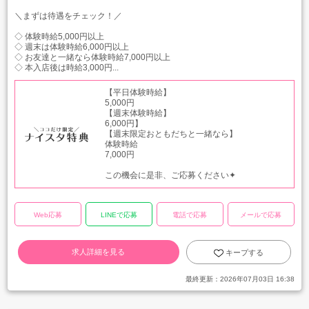
＼まずは待遇をチェック！／
◇ 体験時給5,000円以上
◇ 週末は体験時給6,000円以上
◇ お友達と一緒なら体験時給7,000円以上
◇ 本入店後は時給3,000円...
【平日体験時給】
5,000円
【週末体験時給】
6,000円】
【週末限定おともだちと一緒なら】
体験時給
7,000円
この機会に是非、ご応募ください✦
Web応募
LINEで応募
電話で応募
メールで応募
求人詳細を見る
キープする
最終更新：
2026年07月03日 16:38