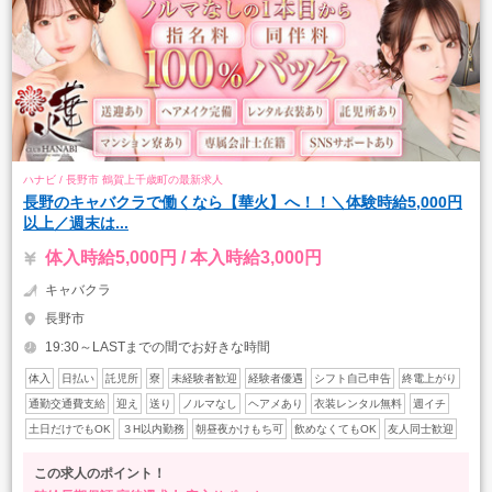
ハナビ / 長野市 鶴賀上千歳町の最新求人
長野のキャバクラで働くなら【華火】へ！！＼体験時給5,000円
以上／週末は...
体入時給5,000円 / 本入時給3,000円
キャバクラ
長野市
19:30～LASTまでの間でお好きな時間
体入
日払い
託児所
寮
未経験者歓迎
経験者優遇
シフト自己申告
終電上がり
通勤交通費支給
迎え
送り
ノルマなし
ヘアメあり
衣装レンタル無料
週イチ
土日だけでもOK
３H以内勤務
朝昼夜かけもち可
飲めなくてもOK
友人同士歓迎
この求人のポイント！