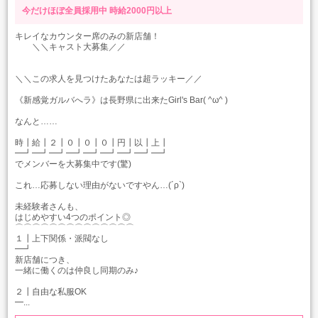
今だけほぼ全員採用中
時給2000円以上
キレイなカウンター席のみの新店舗！
＼＼キャスト大募集／／
＼＼この求人を見つけたあなたは超ラッキー／／
《新感覚ガルバへラ》は長野県に出来たGirl's Bar( ^ω^ )
なんと……
時┃給┃２┃０┃０┃０┃円┃以┃上┃
━┛━┛━┛━┛━┛━┛━┛━┛━┛
でメンバーを大募集中です(驚)
これ…応募しない理由がないですやん…(´ρ`)
未経験者さんも、
はじめやすい4つのポイント◎
⌒⌒⌒⌒⌒⌒⌒⌒⌒⌒⌒⌒⌒⌒
１┃上下関係・派閥なし
━┛
新店舗につき、
一緒に働くのは仲良し同期のみ♪
２┃自由な私服OK
━...