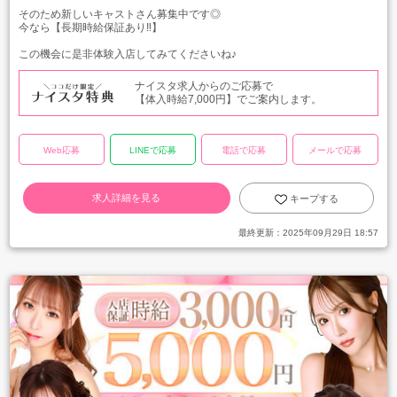
そのため新しいキャストさん募集中です◎
今なら【長期時給保証あり‼】
この機会に是非体験入店してみてくださいね♪
ナイスタ求人からのご応募で
【体入時給7,000円】でご案内します。
Web応募
LINEで応募
電話で応募
メールで応募
求人詳細を見る
キープする
最終更新：
2025年09月29日 18:57