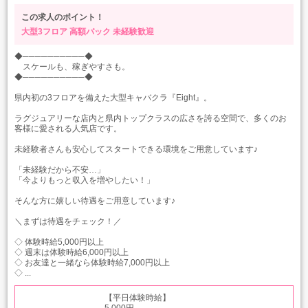
この求人のポイント！
大型3フロア
高額バック
未経験歓迎
◆──────────◆
スケールも、稼ぎやすさも。
◆──────────◆
県内初の3フロアを備えた大型キャバクラ『Eight』。
ラグジュアリーな店内と県内トップクラスの広さを誇る空間で、多くのお
客様に愛される人気店です。
未経験者さんも安心してスタートできる環境をご用意しています♪
「未経験だから不安…」
「今よりもっと収入を増やしたい！」
そんな方に嬉しい待遇をご用意しています♪
＼まずは待遇をチェック！／
◇ 体験時給5,000円以上
◇ 週末は体験時給6,000円以上
◇ お友達と一緒なら体験時給7,000円以上
◇ ...
【平日体験時給】