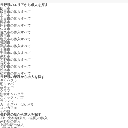
長野県のエリアから求人を探す
飯田市
飯田市の体入すべて
上田市
上田市の体入すべて
岡谷市
岡谷市の体入すべて
佐久市
佐久市の体入すべて
塩尻市
塩尻市の体入すべて
諏訪市
諏訪市の体入すべて
千曲市
千曲市の体入すべて
茅野市
茅野市の体入すべて
長野市
長野市の体入すべて
松本市
松本市の体入すべて
長野県の業種から求人を探す
キャバクラ
朝キャバ
昼キャバ
クラブ
熟女キャバクラ
スナック・パブ
ラウンジ
ガールズバー(ガルバ)
コンカフェ
その他
長野県の駅から求人を探す
JR中央本線(東京～塩尻)の体入
茅野駅の体入
上諏訪駅の体入