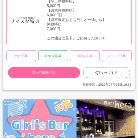
【平日体験時給】
5,000円
【週末体験時給】
6,000円】
【週末限定おともだちと一緒なら】
体験時給
7,000円
この機会に是非、ご応募ください✦
Web応募
LINEで応募
電話で応募
メールで応募
求人詳細を見る
キープする
最終更新：
2026年07月03日 16:33