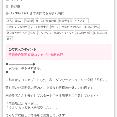
長野市
19:30～LASTまでの間でお好きな時間
体入
日払い
託児所
寮
未経験者歓迎
経験者優遇
ヘアメあり
衣装レンタル無料
シフト自己申告
週イチ
土日だけでもOK
３H以内勤務
朝昼夜かけもち可
送り
ノルマなし
飲めなくてもOK
友人同士歓迎
駐車場あり
迎え
この求人のポイント！
長期時給保証
京都コンセプト
無料送迎
◆──────────◆
安心も、稼ぎやすさも。
◆──────────◆
古都京都をコンセプトにした、和モダンなラグジュアリー空間『風雅』。
落ち着いた雰囲気の店内と、上質なお客様層が魅力のお店です。
未経験者さんも安心してスタートできる環境をご用意しています♪
「未経験だから不安…」
「今よりもっと収入を増やしたい！」
そんな方に嬉しい待遇をご用意しています♪