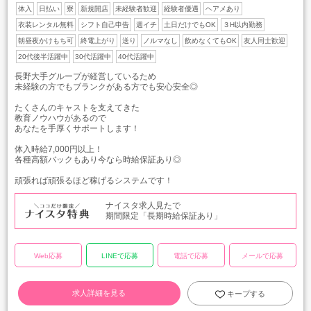
体入
日払い
寮
新規開店
未経験者歓迎
経験者優遇
ヘアメあり
衣装レンタル無料
シフト自己申告
週イチ
土日だけでもOK
３H以内勤務
朝昼夜かけもち可
終電上がり
送り
ノルマなし
飲めなくてもOK
友人同士歓迎
20代後半活躍中
30代活躍中
40代活躍中
長野大手グループが経営しているため
未経験の方でもブランクがある方でも安心安全◎
たくさんのキャストを支えてきた
教育ノウハウがあるので
あなたを手厚くサポートします！
体入時給7,000円以上！
各種高額バックもあり今なら時給保証あり◎
頑張れば頑張るほど稼げるシステムです！
ナイスタ求人見たで
期間限定「長期時給保証あり」
Web応募
LINEで応募
電話で応募
メールで応募
求人詳細を見る
キープする