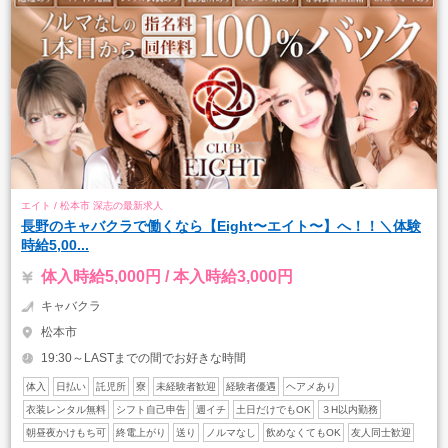
エイト / 松本市 深志の最新求人
長野のキャバクラで働くなら【Eight〜エイト〜】へ！！＼体験
時給5,00...
体入時給5,000円 / 本入時給3,000円
キャバクラ
松本市
19:30～LASTまでの間でお好きな時間
体入
日払い
託児所
寮
未経験者歓迎
経験者優遇
ヘアメあり
衣装レンタル無料
シフト自己申告
週イチ
土日だけでもOK
３H以内勤務
朝昼夜かけもち可
終電上がり
送り
ノルマなし
飲めなくてもOK
友人同士歓迎