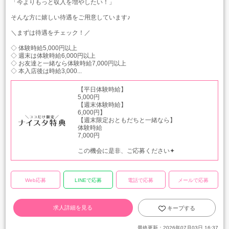
「今よりもっと収入を増やしたい！」
そんな方に嬉しい待遇をご用意しています♪
＼まずは待遇をチェック！／
◇ 体験時給5,000円以上
◇ 週末は体験時給6,000円以上
◇ お友達と一緒なら体験時給7,000円以上
◇ 本入店後は時給3,000...
【平日体験時給】
5,000円
【週末体験時給】
6,000円】
【週末限定おともだちと一緒なら】
体験時給
7,000円
この機会に是非、ご応募ください✦
Web応募
LINEで応募
電話で応募
メールで応募
求人詳細を見る
キープする
最終更新：
2026年07月03日 16:37