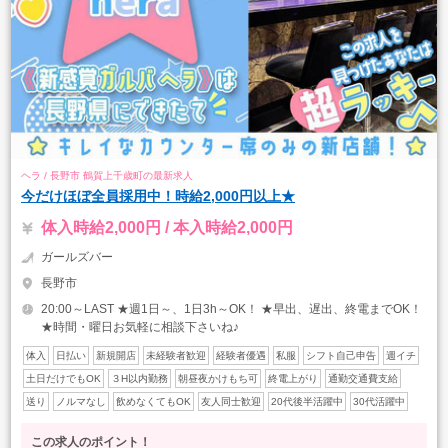
ヘラ / 長野市 鶴賀上千歳町の最新求人
今だけほぼ全員採用中！時給2,000円以上★
体入時給2,000円 / 本入時給2,000円
ガールズバー
長野市
20:00～LAST ★週1日～、1日3h～OK！ ★早出、遅出、終電までOK！
★時間・曜日お気軽に相談下さいね♪
体入
日払い
新規開店
未経験者歓迎
経験者優遇
私服
シフト自己申告
週イチ
土日だけでもOK
３H以内勤務
朝昼夜かけもち可
終電上がり
通勤交通費支給
送り
ノルマなし
飲めなくてもOK
友人同士歓迎
20代後半活躍中
30代活躍中
この求人のポイント！