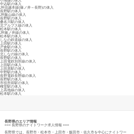
小海線の体入
中込駅の体入
JR信越本線(篠ノ井～長野)の体入
長野駅の体入
JR飯山線の体入
長野駅の体入
桑名川駅の体入
北アルプス線の体入
松本駅の体入
JR篠ノ井線の体入
松本駅の体入
しなの鉄道線の体入
上田駅の体入
戸倉駅の体入
長野駅の体入
北しなの線の体入
長野駅の体入
上田電鉄別所線の体入
上田駅の体入
上田原駅の体入
中野駅の体入
長野電鉄長野線の体入
長野駅の体入
市役所前駅の体入
権堂駅の体入
上高地線の体入
松本駅の体入
長野県のエリア情報
=== 長野県のナイトワーク求人情報 ===
長野県では、長野市・松本市・上田市・飯田市・佐久市を中心にナイトワー