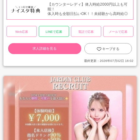
【カウンターレディ】体入時給2000円以上も可
能！
体入時も全額日払いOK！！未経験から高時給◎
Web応募
LINEで応募
電話で応募
メールで応募
求人詳細を見る
キープする
最終更新：
2026年07月02日 16:02