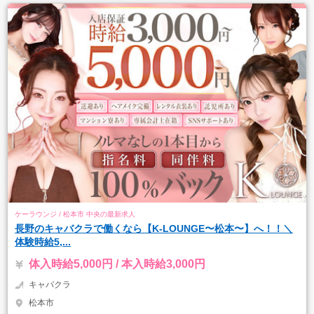
ケーラウンジ / 松本市 中央の最新求人
長野のキャバクラで働くなら【K-LOUNGE〜松本〜】へ！！＼
体験時給5,...
体入時給5,000円 / 本入時給3,000円
キャバクラ
松本市