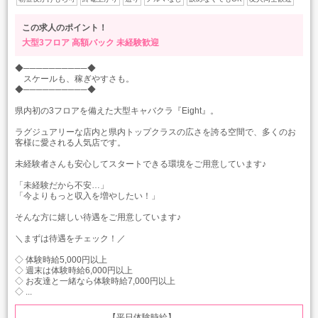
この求人のポイント！
大型3フロア
高額バック
未経験歓迎
◆──────────◆
スケールも、稼ぎやすさも。
◆──────────◆
県内初の3フロアを備えた大型キャバクラ『Eight』。
ラグジュアリーな店内と県内トップクラスの広さを誇る空間で、多くのお
客様に愛される人気店です。
未経験者さんも安心してスタートできる環境をご用意しています♪
「未経験だから不安…」
「今よりもっと収入を増やしたい！」
そんな方に嬉しい待遇をご用意しています♪
＼まずは待遇をチェック！／
◇ 体験時給5,000円以上
◇ 週末は体験時給6,000円以上
◇ お友達と一緒なら体験時給7,000円以上
◇ ...
【平日体験時給】