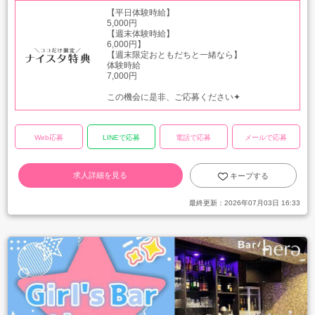
【平日体験時給】
5,000円
【週末体験時給】
6,000円】
【週末限定おともだちと一緒なら】
体験時給
7,000円
この機会に是非、ご応募ください✦
Web応募
LINEで応募
電話で応募
メールで応募
求人詳細を見る
キープする
最終更新：
2026年07月03日 16:33