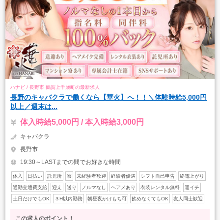
ハナビ / 長野市 鶴賀上千歳町の最新求人
長野のキャバクラで働くなら【華火】へ！！＼体験時給5,000円
以上／週末は...
体入時給5,000円 / 本入時給3,000円
キャバクラ
長野市
19:30～LASTまでの間でお好きな時間
体入
日払い
託児所
寮
未経験者歓迎
経験者優遇
シフト自己申告
終電上がり
通勤交通費支給
迎え
送り
ノルマなし
ヘアメあり
衣装レンタル無料
週イチ
土日だけでもOK
３H以内勤務
朝昼夜かけもち可
飲めなくてもOK
友人同士歓迎
この求人のポイント！