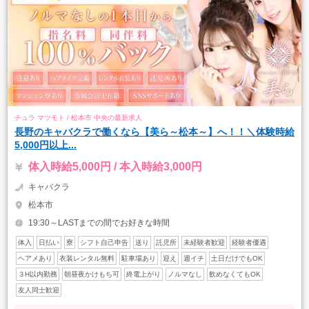
チュラ マツモト / 松本市 中央の最新求人
長野のキャバクラで働くなら【美ら～松本～】へ！！＼体験時給
5,000円以上...
体入時給5,000円 / 本入時給3,000円
キャバクラ
松本市
19:30～LASTまでの間でお好きな時間
体入
日払い
寮
シフト自己申告
送り
託児所
未経験者歓迎
経験者優遇
ヘアメあり
衣装レンタル無料
駐車場あり
迎え
週イチ
土日だけでもOK
３H以内勤務
朝昼夜かけもち可
終電上がり
ノルマなし
飲めなくてもOK
友人同士歓迎