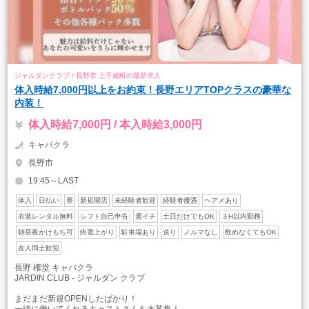
ジャルダンクラブ / 長野市 上千歳町の最新求人
体入時給7,000円以上をお約束！長野エリアTOPクラスの豪華な
内装！
体入時給7,000円 / 本入時給3,000円
キャバクラ
長野市
19:45～LAST
体入
日払い
寮
新規開店
未経験者歓迎
経験者優遇
ヘアメあり
衣装レンタル無料
シフト自己申告
週イチ
土日だけでもOK
３H以内勤務
朝昼夜かけもち可
終電上がり
駐車場あり
送り
ノルマなし
飲めなくてもOK
友人同士歓迎
長野 権堂 キャバクラ
JARDIN CLUB - ジャルダン クラブ
まだまだ新規OPENしたばかり！