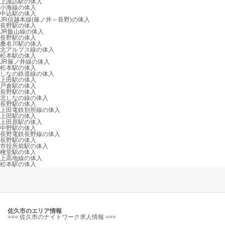
上諏訪駅の体入
小海線の体入
中込駅の体入
JR信越本線(篠ノ井～長野)の体入
長野駅の体入
JR飯山線の体入
長野駅の体入
桑名川駅の体入
北アルプス線の体入
松本駅の体入
JR篠ノ井線の体入
松本駅の体入
しなの鉄道線の体入
上田駅の体入
戸倉駅の体入
長野駅の体入
北しなの線の体入
長野駅の体入
上田電鉄別所線の体入
上田駅の体入
上田原駅の体入
中野駅の体入
長野電鉄長野線の体入
長野駅の体入
市役所前駅の体入
権堂駅の体入
上高地線の体入
松本駅の体入
佐久市のエリア情報
=== 佐久市のナイトワーク求人情報 ===