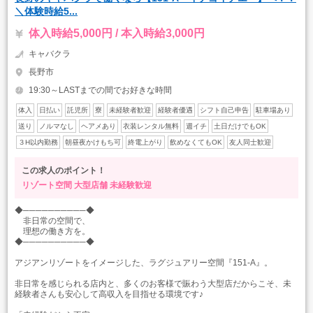
＼体験時給5...
体入時給5,000円 / 本入時給3,000円
キャバクラ
長野市
19:30～LASTまでの間でお好きな時間
体入
日払い
託児所
寮
未経験者歓迎
経験者優遇
シフト自己申告
駐車場あり
送り
ノルマなし
ヘアメあり
衣装レンタル無料
週イチ
土日だけでもOK
３H以内勤務
朝昼夜かけもち可
終電上がり
飲めなくてもOK
友人同士歓迎
この求人のポイント！
リゾート空間
大型店舗
未経験歓迎
◆──────────◆
非日常の空間で、
理想の働き方を。
◆──────────◆
アジアンリゾートをイメージした、ラグジュアリー空間『151-A』。
非日常を感じられる店内と、多くのお客様で賑わう大型店だからこそ、未
経験者さんも安心して高収入を目指せる環境です♪