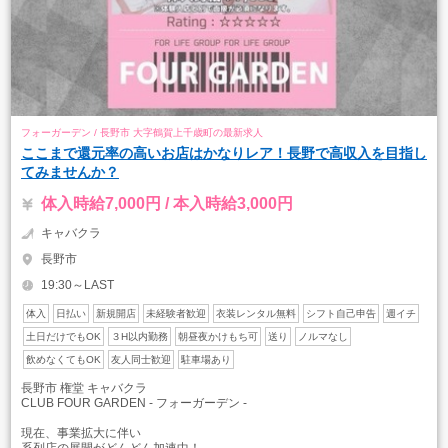
フォーガーデン / 長野市 大字鶴賀上千歳町の最新求人
ここまで還元率の高いお店はかなりレア！長野で高収入を目指し
てみませんか？
体入時給7,000円 / 本入時給3,000円
キャバクラ
長野市
19:30～LAST
体入
日払い
新規開店
未経験者歓迎
衣装レンタル無料
シフト自己申告
週イチ
土日だけでもOK
３H以内勤務
朝昼夜かけもち可
送り
ノルマなし
飲めなくてもOK
友人同士歓迎
駐車場あり
長野市 権堂 キャバクラ
CLUB FOUR GARDEN - フォーガーデン -
現在、事業拡大に伴い