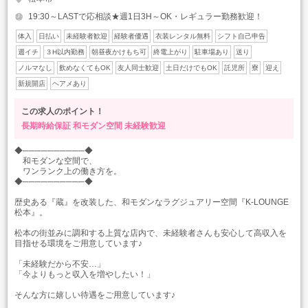
19:30～LASTで応相談★週1日3H～OK・レギュラー勤務歓迎！
体入
日払い
未経験者歓迎
経験者優遇
衣装レンタル無料
シフト自己申告
週イチ
３H以内勤務
朝昼夜かけもち可
終電上がり
駐車場あり
送り
ノルマなし
飲めなくてもOK
友人同士歓迎
土日だけでもOK
託児所
寮
迎え
新規開店
ヘアメあり
この求人のポイント！
長期時給保証
和モダン空間
未経験歓迎
◆──────────◆
和モダンな空間で、
ワンランク上の働き方を。
◆──────────◆
歴史ある『蔵』を改装した、和モダンなラグジュアリー空間『K-LOUNGE
松本』。
松本の街並みに調和する上質な店内で、未経験者さんも安心して高収入を
目指せる環境をご用意しています♪
「未経験だから不安…」
「今よりもっと収入を増やしたい！」
そんな方に嬉しい待遇をご用意しています♪