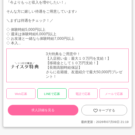
「今よりもっと収入を増やしたい！」
そんな方に嬉しい待遇をご用意しています♪
＼まずは待遇をチェック！／
◇ 体験時給5,000円以上
◇ 週末は体験時給6,000円以上
◇ お友達と一緒なら体験時給7,000円以上
◇ 本入...
3大特典をご用意中！
【入店祝い金：最大１０万円を支給！】
【移籍金として１０万円支給！】
【長期高額時給保証】
さらに在籍後、友達紹介で最大50,000円プレゼ
ント！
Web応募
LINEで応募
電話で応募
メールで応募
求人詳細を見る
キープする
最終更新：
2026年07月09日 21:19