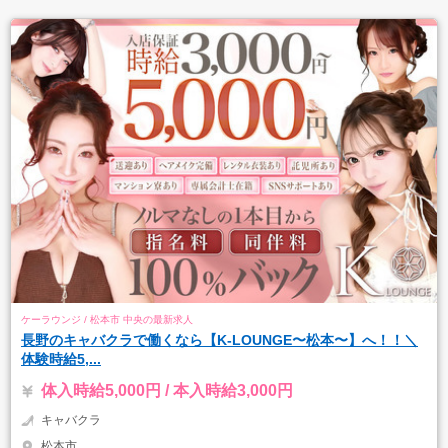
ケーラウンジ / 松本市 中央の最新求人
長野のキャバクラで働くなら【K-LOUNGE〜松本〜】へ！！＼
体験時給5,...
体入時給5,000円 / 本入時給3,000円
キャバクラ
松本市