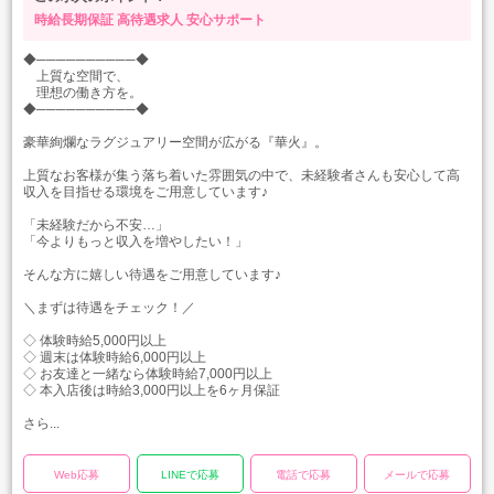
時給長期保証
高待遇求人
安心サポート
◆──────────◆
上質な空間で、
理想の働き方を。
◆──────────◆
豪華絢爛なラグジュアリー空間が広がる『華火』。
上質なお客様が集う落ち着いた雰囲気の中で、未経験者さんも安心して高
収入を目指せる環境をご用意しています♪
「未経験だから不安…」
「今よりもっと収入を増やしたい！」
そんな方に嬉しい待遇をご用意しています♪
＼まずは待遇をチェック！／
◇ 体験時給5,000円以上
◇ 週末は体験時給6,000円以上
◇ お友達と一緒なら体験時給7,000円以上
◇ 本入店後は時給3,000円以上を6ヶ月保証
さら...
Web応募
LINEで応募
電話で応募
メールで応募