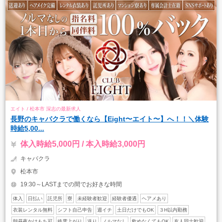
エイト / 松本市 深志の最新求人
長野のキャバクラで働くなら【Eight〜エイト〜】へ！！＼体験
時給5,00...
体入時給5,000円 / 本入時給3,000円
キャバクラ
松本市
19:30～LASTまでの間でお好きな時間
体入
日払い
託児所
寮
未経験者歓迎
経験者優遇
ヘアメあり
衣装レンタル無料
シフト自己申告
週イチ
土日だけでもOK
３H以内勤務
朝昼夜かけもち可
終電上がり
送り
ノルマなし
飲めなくてもOK
友人同士歓迎