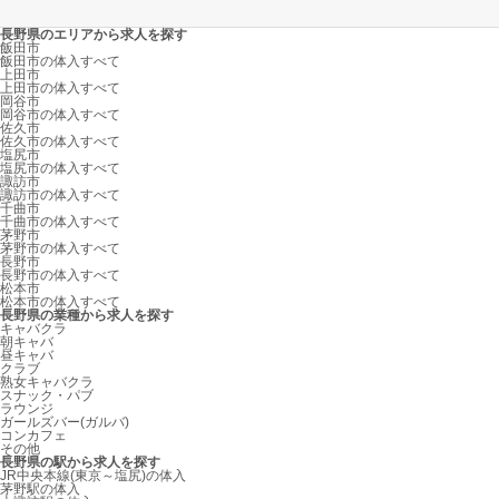
長野県のエリアから求人を探す
飯田市
飯田市の体入すべて
上田市
上田市の体入すべて
岡谷市
岡谷市の体入すべて
佐久市
佐久市の体入すべて
塩尻市
塩尻市の体入すべて
諏訪市
諏訪市の体入すべて
千曲市
千曲市の体入すべて
茅野市
茅野市の体入すべて
長野市
長野市の体入すべて
松本市
松本市の体入すべて
長野県の業種から求人を探す
キャバクラ
朝キャバ
昼キャバ
クラブ
熟女キャバクラ
スナック・パブ
ラウンジ
ガールズバー(ガルバ)
コンカフェ
その他
長野県の駅から求人を探す
JR中央本線(東京～塩尻)の体入
茅野駅の体入