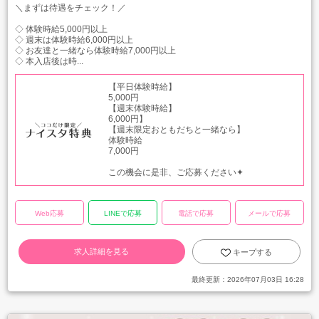
＼まずは待遇をチェック！／
◇ 体験時給5,000円以上
◇ 週末は体験時給6,000円以上
◇ お友達と一緒なら体験時給7,000円以上
◇ 本入店後は時...
【平日体験時給】
5,000円
【週末体験時給】
6,000円】
【週末限定おともだちと一緒なら】
体験時給
7,000円
この機会に是非、ご応募ください✦
Web応募
LINEで応募
電話で応募
メールで応募
求人詳細を見る
キープする
最終更新：
2026年07月03日 16:28