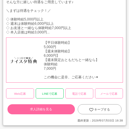
そんな方に嬉しい待遇をご用意しています♪
＼まずは待遇をチェック！／
◇ 体験時給5,000円以上
◇ 週末は体験時給6,000円以上
◇ お友達と一緒なら体験時給7,000円以上
◇ 本入店後は時給3,000円...
【平日体験時給】
5,000円
【週末体験時給】
6,000円】
【週末限定おともだちと一緒なら】
体験時給
7,000円
この機会に是非、ご応募ください✦
Web応募
LINEで応募
電話で応募
メールで応募
求人詳細を見る
キープする
最終更新：
2026年07月03日 16:38