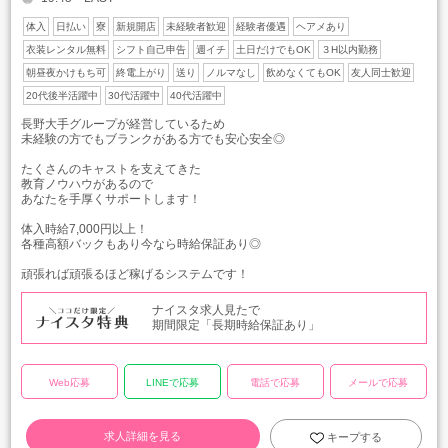
体入
日払い
寮
新規開店
未経験者歓迎
経験者優遇
ヘアメあり
衣装レンタル無料
シフト自己申告
週イチ
土日だけでもOK
３H以内勤務
朝昼夜かけもち可
終電上がり
送り
ノルマなし
飲めなくてもOK
友人同士歓迎
20代後半活躍中
30代活躍中
40代活躍中
長野大手グループが経営しているため
未経験の方でもブランクがある方でも安心安全◎
たくさんのキャストを支えてきた
教育ノウハウがあるので
あなたを手厚くサポートします！
体入時給7,000円以上！
各種高額バックもあり今なら時給保証あり◎
頑張れば頑張るほど稼げるシステムです！
ナイスタ求人見たで
期間限定「長期時給保証あり」
Web応募
LINEで応募
電話で応募
メールで応募
求人詳細を見る
キープする