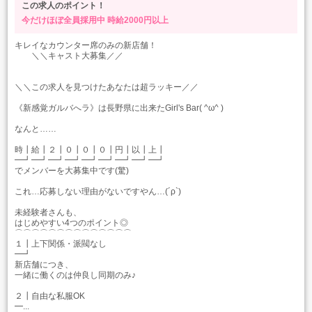
この求人のポイント！
今だけほぼ全員採用中
時給2000円以上
キレイなカウンター席のみの新店舗！
＼＼キャスト大募集／／
＼＼この求人を見つけたあなたは超ラッキー／／
《新感覚ガルバへラ》は長野県に出来たGirl's Bar( ^ω^ )
なんと……
時┃給┃２┃０┃０┃０┃円┃以┃上┃
━┛━┛━┛━┛━┛━┛━┛━┛━┛
でメンバーを大募集中です(驚)
これ…応募しない理由がないですやん…(´ρ`)
未経験者さんも、
はじめやすい4つのポイント◎
⌒⌒⌒⌒⌒⌒⌒⌒⌒⌒⌒⌒⌒⌒
１┃上下関係・派閥なし
━┛
新店舗につき、
一緒に働くのは仲良し同期のみ♪
２┃自由な私服OK
━...