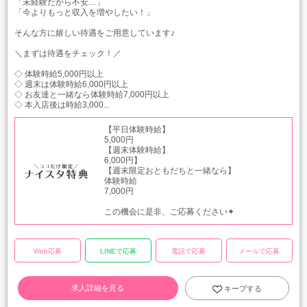
「未経験だから不安…」
「今よりもっと収入を増やしたい！」
そんな方に嬉しい待遇をご用意しています♪
＼まずは待遇をチェック！／
◇ 体験時給5,000円以上
◇ 週末は体験時給6,000円以上
◇ お友達と一緒なら体験時給7,000円以上
◇ 本入店後は時給3,000...
【平日体験時給】
5,000円
【週末体験時給】
6,000円】
【週末限定おともだちと一緒なら】
体験時給
7,000円
この機会に是非、ご応募ください✦
Web応募
LINEで応募
電話で応募
メールで応募
求人詳細を見る
キープする