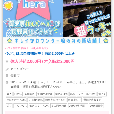
ヘラ / 長野市 鶴賀上千歳町の最新求人
今だけほぼ全員採用中！時給2,000円以上★
体入時給2,000円 / 本入時給2,000円
ガールズバー
長野市
20:00～LAST ★週1日～、1日3h～OK！ ★早出、遅出、終電までOK！
★時間・曜日お気軽に相談下さいね♪
体入
日払い
新規開店
未経験者歓迎
経験者優遇
私服
シフト自己申告
週イチ
土日だけでもOK
３H以内勤務
朝昼夜かけもち可
終電上がり
通勤交通費支給
送り
ノルマなし
飲めなくてもOK
友人同士歓迎
20代後半活躍中
30代活躍中