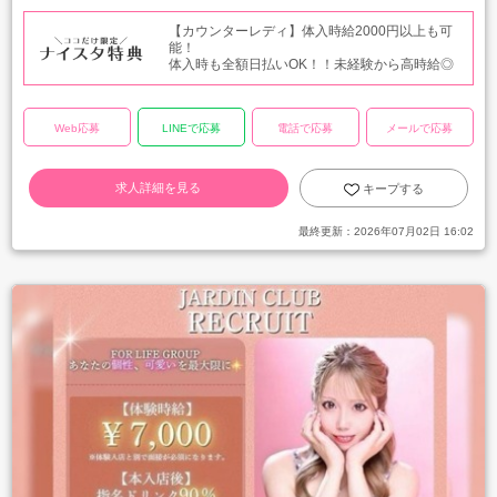
【カウンターレディ】体入時給2000円以上も可
能！
体入時も全額日払いOK！！未経験から高時給◎
Web応募
LINEで応募
電話で応募
メールで応募
求人詳細を見る
キープする
最終更新：
2026年07月02日 16:02