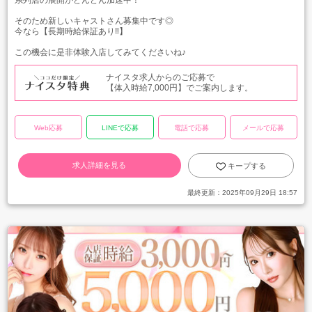
系列店の展開がどんどん加速中！
そのため新しいキャストさん募集中です◎
今なら【長期時給保証あり‼】
この機会に是非体験入店してみてくださいね♪
ナイスタ求人からのご応募で
【体入時給7,000円】でご案内します。
Web応募
LINEで応募
電話で応募
メールで応募
求人詳細を見る
キープする
最終更新：
2025年09月29日 18:57