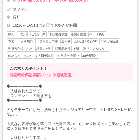
ラウンジ
長野市
19:30～LASTまでの間でお好きな時間
体入
日払い
託児所
寮
未経験者歓迎
経験者優遇
ヘアメあり
衣装レンタル無料
シフト自己申告
週イチ
土日だけでもOK
３H以内勤務
朝昼夜かけもち可
終電上がり
駐車場あり
迎え
送り
ノルマなし
飲めなくてもOK
友人同士歓迎
20代後半活躍中
30代活躍中
この求人のポイント！
長期時給保証
高額バック
未経験歓迎
◆──────────◆
洗練された空間で、
ワンランク上の働き方を。
◆──────────◆
火をモチーフにした、洗練されたラグジュアリー空間『K-LOUNGE NAGA
NO』。
上質なお客様が集う落ち着いた雰囲気の中で、未経験者さんも安心して高
収入を目指せる環境をご用意しています♪
「未経験だから不安…」