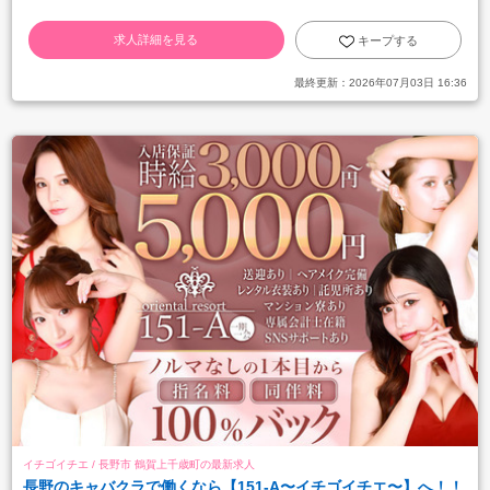
求人詳細を見る
キープする
最終更新：
2026年07月03日 16:36
イチゴイチエ / 長野市 鶴賀上千歳町の最新求人
長野のキャバクラで働くなら【151-A〜イチゴイチエ〜】へ！！