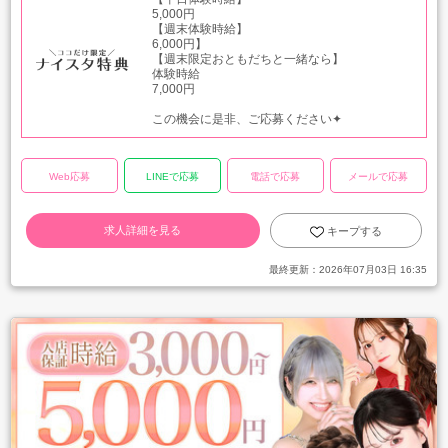
5,000円
【週末体験時給】
6,000円】
【週末限定おともだちと一緒なら】
体験時給
7,000円
この機会に是非、ご応募ください✦
Web応募
LINEで応募
電話で応募
メールで応募
求人詳細を見る
キープする
最終更新：
2026年07月03日 16:35