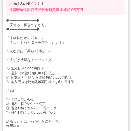
この求人のポイント！
長期時給保証
託児所代全額負担
友達紹介5万円
◆──────────◆
安心も、稼ぎやすさも。
◆──────────◆
「未経験だから不安…」
「今よりもっと収入を増やしたい！」
そんな方は『美ら 松本』へ♪
＼まずは待遇をチェック！／
◇ 体験時給5,000円以上
◇ 週末は体験時給6,000円以上
◇ お友達と一緒なら体験時給7,000円以上
◇ 本入店後は時給3,000円以上を6ヶ月保証
さらに…
◎ 全額日払いOK
◎ 指名・同伴バック充実
◎ 指名1本につき2,000円バック
◎ 同伴1本につき5,000円バック
頑張った分はしっかりお給料へ還元！
未経験か...