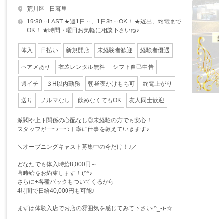
荒川区
日暮里
19:30～LAST ★週1日～、1日3h～OK！ ★遅出、終電まで
OK！ ★時間・曜日お気軽に相談下さいね♪
体入
日払い
新規開店
未経験者歓迎
経験者優遇
ヘアメあり
衣装レンタル無料
シフト自己申告
週イチ
３H以内勤務
朝昼夜かけもち可
終電上がり
送り
ノルマなし
飲めなくてもOK
友人同士歓迎
派閥や上下関係の心配なし◎未経験の方でも安心！
スタッフが一つ一つ丁寧に仕事を教えていきます♪
＼オープニングキャスト募集中の今だけ！♪／
どなたでも体入時給8,000円～
高時給をお約束します！(^^♪
さらに+各種バックもついてくるから
4時間で日給40,000円も可能♪
まずは体験入店でお店の雰囲気を感じてみて下さい(^_-)-☆