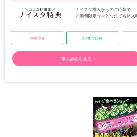
ナイスタ求人からのご応募で
☆期間限定☆≪どなたでも体入時給
Web応募
LINEで応募
求人詳細を見る