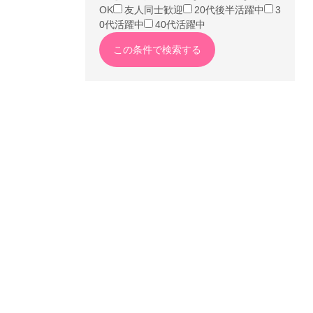
OK
友人同士歓迎
20代後半活躍中
3
0代活躍中
40代活躍中