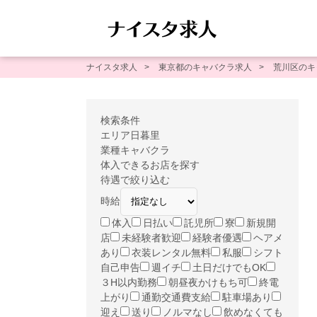
ナイスタ求人
東京都のキャバクラ求人
荒川区のキ
検索条件
エリア
日暮里
業種
キャバクラ
体入できるお店を探す
待遇で絞り込む
時給
体入
日払い
託児所
寮
新規開
店
未経験者歓迎
経験者優遇
ヘアメ
あり
衣装レンタル無料
私服
シフト
自己申告
週イチ
土日だけでもOK
３H以内勤務
朝昼夜かけもち可
終電
上がり
通勤交通費支給
駐車場あり
迎え
送り
ノルマなし
飲めなくても