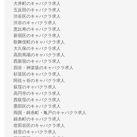
大井町のキャバクラ求人
五反田のキャバクラ求人
渋谷区のキャバクラ求人
渋谷のキャバクラ求人
恵比寿のキャバクラ求人
新宿区のキャバクラ求人
歌舞伎町のキャバクラ求人
大久保のキャバクラ求人
高田馬場のキャバクラ求人
西新宿のキャバクラ求人
四谷・神楽坂のキャバクラ求人
杉並区のキャバクラ求人
阿佐ヶ谷のキャバクラ求人
荻窪のキャバクラ求人
高円寺のキャバクラ求人
西荻窪のキャバクラ求人
墨田区のキャバクラ求人
両国・錦糸町・亀戸のキャバクラ求人
錦糸町のキャバクラ求人
世田谷区のキャバクラ求人
経堂のキャバクラ求人