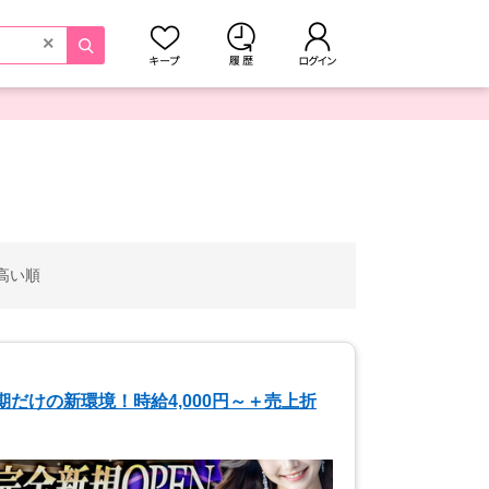
×
高い順
だけの新環境！時給4,000円～＋売上折