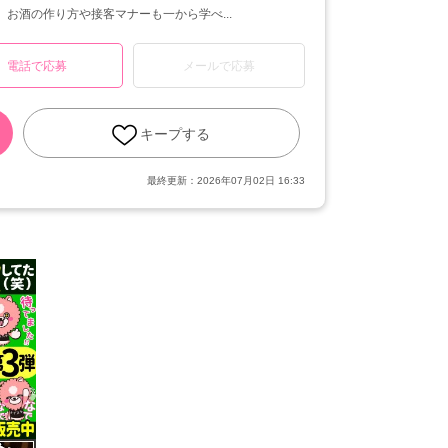
お酒の作り方や接客マナーも一から学べ...
電話で応募
メールで応募
キープする
最終更新：
2026年07月02日 16:33