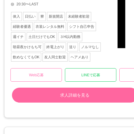
20:30〜LAST
体入
日払い
寮
新規開店
未経験者歓迎
経験者優遇
衣装レンタル無料
シフト自己申告
週イチ
土日だけでもOK
３H以内勤務
朝昼夜かけもち可
終電上がり
送り
ノルマなし
飲めなくてもOK
友人同士歓迎
ヘアメあり
Web応募
LINEで応募
求人詳細を見る