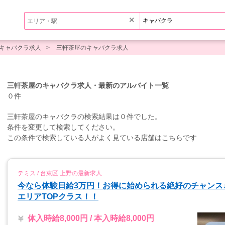
×
キャバクラ求人
三軒茶屋のキャバクラ求人
三軒茶屋のキャバクラ求人・最新のアルバイト一覧
０件
三軒茶屋のキャバクラの検索結果は０件でした。
条件を変更して検索してください。
この条件で検索している人がよく見ている店舗はこちらです
テミス / 台東区 上野の最新求人
今なら体験日給3万円！お得に始められる絶好のチャンス
エリアTOPクラス！！
体入時給8,000円 / 本入時給8,000円