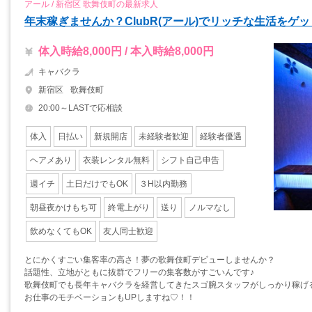
アール / 新宿区 歌舞伎町の最新求人
年末稼ぎませんか？ClubR(アール)でリッチな生活をゲ
体入時給8,000円 / 本入時給8,000円
キャバクラ
新宿区
歌舞伎町
20:00～LASTで応相談
体入
日払い
新規開店
未経験者歓迎
経験者優遇
ヘアメあり
衣装レンタル無料
シフト自己申告
週イチ
土日だけでもOK
３H以内勤務
朝昼夜かけもち可
終電上がり
送り
ノルマなし
飲めなくてもOK
友人同士歓迎
とにかくすごい集客率の高さ！夢の歌舞伎町デビューしませんか？
話題性、立地がともに抜群でフリーの集客数がすごいんです♪
歌舞伎町でも長年キャバクラを経営してきたスゴ腕スタッフがしっかり稼げ
お仕事のモチベーションもUPしますね♡！！