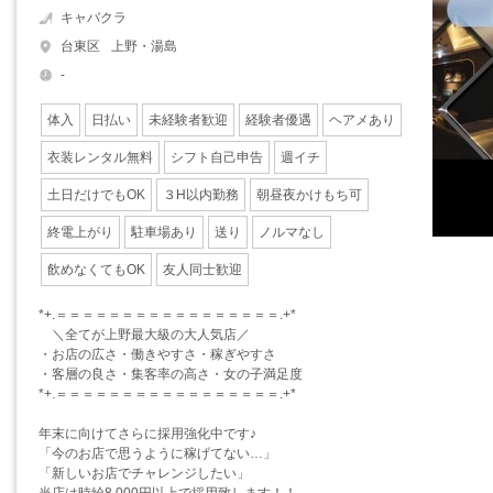
キャバクラ
台東区
上野・湯島
-
体入
日払い
未経験者歓迎
経験者優遇
ヘアメあり
衣装レンタル無料
シフト自己申告
週イチ
土日だけでもOK
３H以内勤務
朝昼夜かけもち可
終電上がり
駐車場あり
送り
ノルマなし
飲めなくてもOK
友人同士歓迎
*+.＝＝＝＝＝＝＝＝＝＝＝＝＝＝＝＝＝.+*
＼全てが上野最大級の大人気店／
・お店の広さ・働きやすさ・稼ぎやすさ
・客層の良さ・集客率の高さ・女の子満足度
*+.＝＝＝＝＝＝＝＝＝＝＝＝＝＝＝＝＝.+*
年末に向けてさらに採用強化中です♪
「今のお店で思うように稼げてない…」
「新しいお店でチャレンジしたい」