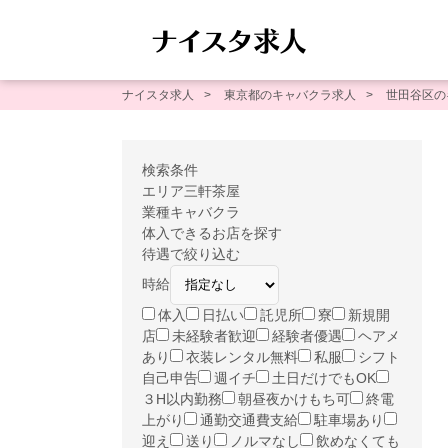
ナイスタ求人
東京都のキャバクラ求人
世田谷区の
検索条件
エリア
三軒茶屋
業種
キャバクラ
体入できるお店を探す
待遇で絞り込む
時給
体入
日払い
託児所
寮
新規開
店
未経験者歓迎
経験者優遇
ヘアメ
あり
衣装レンタル無料
私服
シフト
自己申告
週イチ
土日だけでもOK
３H以内勤務
朝昼夜かけもち可
終電
上がり
通勤交通費支給
駐車場あり
迎え
送り
ノルマなし
飲めなくても