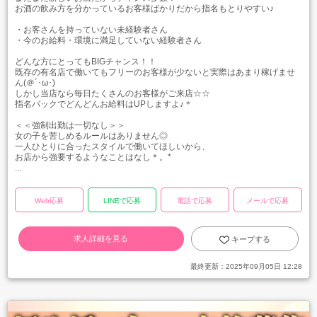
お酒の飲み方を分かっているお客様ばかりだから指名もとりやすい♪
・お客さんを持っていない未経験者さん
・今のお給料・環境に満足していない経験者さん
どんな方にとってもBIGチャンス！！
既存の有名店で働いてもフリーのお客様が少ないと実際はあまり稼げませ
ん(＠´･ω･)
しかし当店なら毎日たくさんのお客様がご来店☆☆
指名バックでどんどんお給料はUPしますよ♪＊
＜＜強制出勤は一切なし＞＞
女の子を苦しめるルールはありません◎
一人ひとりに合ったスタイルで働いてほしいから、
お店から強要するようなことはなし＊。*
...
Web応募
LINEで応募
電話で応募
メールで応募
求人詳細を見る
キープする
最終更新：
2025年09月05日 12:28