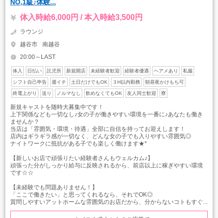
NO,1級♪体験...
体入時給6,000円 / 本入時給3,500円
ラウンジ
越谷市
南越谷
20:00～LAST
体入
日払い
託児所
新規開店
未経験者歓迎
経験者優遇
ヘアメあり
私服
シフト自己申告
週イチ
土日だけでもOK
３H以内勤務
朝昼夜かけもち可
終電上がり
送り
ノルマなし
飲めなくてもOK
友人同士歓迎
寮
新規キャストを随時大募集中です！
上下関係なども一切なし♪女の子が働きやすい環境を一番に♪あなたも働き
ませんか？
当店は「雰囲気・環境・待遇」全部に自信を持ってお迎えします！
店内はギラギラ感が一切なく、どんな女の子でも入りやすい雰囲気◎
ナイトワークに抵抗がある子でも楽しく働けます★*
【新しいお店で頑張りたい経験者さんもウェルカム♪】
頑張った分がしっかり給与に反映されるから、前店以上に稼ぎやすい環境
です☆☆
【未経験でも問題ありません！】
「ここで働きたい」と思ってくれるなら、それでOK◎
質問しやすいアットホームな雰囲気のお店だから、分からないコトもすぐ...