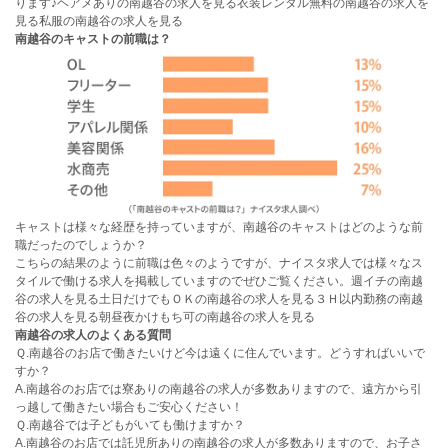
ります♪
ヘアメありの南越谷の求人を見る
衣装レンタル無料の南越谷の求人を
見る
私服の南越谷の求人を見る
南越谷のキャストの前職は？
キャストは様々な経歴を持っていますが、南越谷のキャストはどのような前
職だったのでしょうか？
こちらの結果のように前職は色々のようですが、ナイスタ求人では様々なス
タイルで働ける求人を掲載していますのでぜひご覧ください。
週イチの南越
谷の求人を見る
土日だけでもＯＫの南越谷の求人を見る
３Ｈ以内勤務の南越
谷の求人を見る
朝昼夜かけもち可の南越谷の求人を見る
南越谷の求人のよくある質問
Ｑ.
南越谷のお店で働きたいけど今は遠くに住んでいます。どうすればいいで
すか？
A.
南越谷のお店では
寮ありの南越谷の求人
が多数ありますので、遠方から引
っ越して働きたい場合もご安心ください！
Ｑ.
南越谷では子どもがいても働けますか？
A.
南越谷のお店では
託児所ありの南越谷の求人
が多数ありますので、お子さ