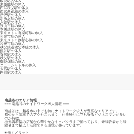
飯能駅の体入
東飯能駅の体入
西武秩父駅の体入
西武新宿線の体入
所沢駅の体入
新所沢駅の体入
入曽駅の体入
狭山市駅の体入
本川越駅の体入
東京メトロ有楽町線の体入
和光市駅の体入
東京メトロ副都心線の体入
和光市駅の体入
秩父鉄道秩父本線の体入
熊谷駅の体入
寄居駅の体入
秩父駅の体入
御花畑駅の体入
ニューシャトルの体入
大宮駅の体入
内宿駅の体入
南越谷のエリア情報
=== 南越谷のナイトワーク求人情報 ===
南越谷は、越谷市の中でも特にナイトワーク求人が豊富なエリアです。
都心から電車でのアクセスも良く、仕事帰りに立ち寄るビジネスマンが多い
のが特徴。
地元密着型の店舗から華やかなキャバクラまで揃っており、未経験者から経
験者まで幅広く活躍できる環境が整っています。
■ 働くメリット