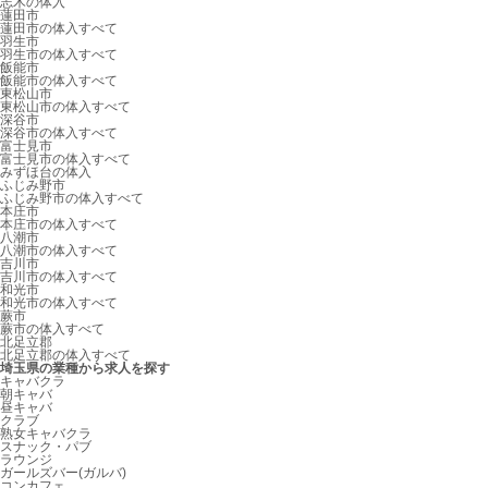
志木の体入
蓮田市
蓮田市の体入すべて
羽生市
羽生市の体入すべて
飯能市
飯能市の体入すべて
東松山市
東松山市の体入すべて
深谷市
深谷市の体入すべて
富士見市
富士見市の体入すべて
みずほ台の体入
ふじみ野市
ふじみ野市の体入すべて
本庄市
本庄市の体入すべて
八潮市
八潮市の体入すべて
吉川市
吉川市の体入すべて
和光市
和光市の体入すべて
蕨市
蕨市の体入すべて
北足立郡
北足立郡の体入すべて
埼玉県の業種から求人を探す
キャバクラ
朝キャバ
昼キャバ
クラブ
熟女キャバクラ
スナック・パブ
ラウンジ
ガールズバー(ガルバ)
コンカフェ