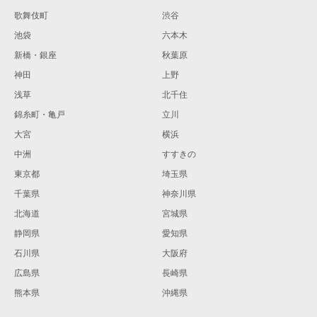
歌舞伎町
渋谷
池袋
六本木
新橋・銀座
秋葉原
神田
上野
浅草
北千住
錦糸町・亀戸
立川
大宮
横浜
中洲
すすきの
東京都
埼玉県
千葉県
神奈川県
北海道
宮城県
静岡県
愛知県
石川県
大阪府
広島県
長崎県
熊本県
沖縄県