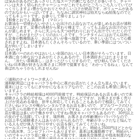
は深みがあるのにあっさりした塩スープの虜になるひとが多いそう。チャー
ハンは大きく切られたチャーシューがこれでもか!とごろっごろ入っていてび
っくりしますよ♪豊かなかおりとやさしいコクが絶品です。ボリュームがある
のでおなかもいっぱいですよ。ちなみに調宮神社は狛犬ならぬ狛兎なのでと
ってもキュートです。お参りして帰りましょう♪
【和食とおでん 真路n 】（マロン）
お醤油を一切使わないやさしいお出汁の上品なおでんが楽しめるお店が浦和
にはあります。定番の具材から変わり種まで、とっても上品なお出汁のおで
んが楽しめます。さらに天ぷらも天つゆ代わりにおでん出汁でいただくので
すが、これがまたびっくりのおいしさです。ランチタイムにはおでん以外に
も定食が数種類あり、おばんざいが食べ放題です。やさしいおでんって心癒
されますよね。日本酒もたくさんそろっているので、寒い季節にはついつい
足が向いてしまいます♪
【わたや】
日本酒バーのわたやはおいしい全国のおいしい日本酒がそろっています。日
本酒に合う粋なおつまみがたくさんあるので、日本酒好きにはたまりませ
ん。「冷たい茶碗蒸し」はきっとびっくりするので、ぜひ頼んでみてくださ
いね♪日本酒が好きなお客さまに同伴で提案すると「わかってるねぇ」なんて
喜ばれちゃうかもしれませんね♪
◇浦和のナイトワーク求人◇
浦和駅周辺にはキャバクラを中心に夜のお店がたくさん立ち並んでいます。
週末にはとってもにぎやかになるエリアなので、どこのお店も希望に満ちて
いますよ♪
キャバクラの時給相場は4000円前後です。時給保証のあるお店も多いので未
経験さんも安心ですね。ポイント制がほとんどですが、お客さまが多く売り
上げが見込める場合、折半も対応してくれることもあるので相談してみてく
ださいね♪ドレスや靴がレンタルできるお店も多いので、ダブルワークのひと
には手ぶら出勤できるのでありがたいですね。ノルマやペナルティのないお
店が最近は多いので働きやすいですね♪熟女キャバクラもあるので、30代以上
の女の子も活躍しています。場所柄、お客さまの年齢層がバラバラなので、
お話上手な経験者さんはありがたがられるので、年齢がネックだなと悩んで
いる人もぜひ体入でやりやすいお店を探してみてくださいね。
ガールズバーも最近ではとっても増えてきました。時給も2500円ほどとかな
りの高水準。コンセプトバーもありますが、基本は私服勤務です。時給がい
いのでキャバクラ並に稼ぐことも可能です。連絡先交換禁止や指名制度のな