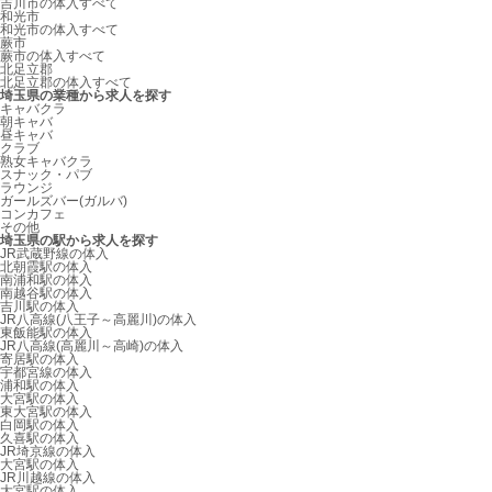
吉川市の体入すべて
和光市
和光市の体入すべて
蕨市
蕨市の体入すべて
北足立郡
北足立郡の体入すべて
埼玉県の業種から求人を探す
キャバクラ
朝キャバ
昼キャバ
クラブ
熟女キャバクラ
スナック・パブ
ラウンジ
ガールズバー(ガルバ)
コンカフェ
その他
埼玉県の駅から求人を探す
JR武蔵野線の体入
北朝霞駅の体入
南浦和駅の体入
南越谷駅の体入
吉川駅の体入
JR八高線(八王子～高麗川)の体入
東飯能駅の体入
JR八高線(高麗川～高崎)の体入
寄居駅の体入
宇都宮線の体入
浦和駅の体入
大宮駅の体入
東大宮駅の体入
白岡駅の体入
久喜駅の体入
JR埼京線の体入
大宮駅の体入
JR川越線の体入
大宮駅の体入