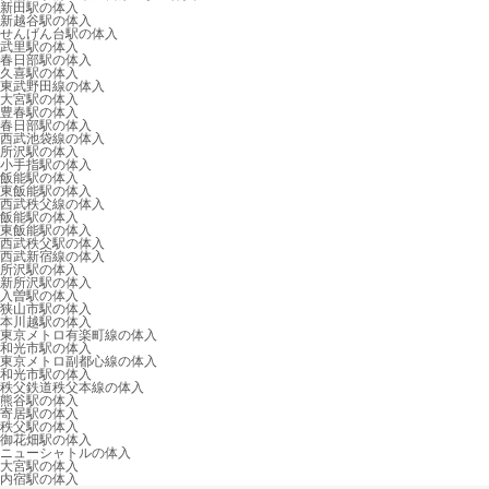
新田駅の体入
新越谷駅の体入
せんげん台駅の体入
武里駅の体入
春日部駅の体入
久喜駅の体入
東武野田線の体入
大宮駅の体入
豊春駅の体入
春日部駅の体入
西武池袋線の体入
所沢駅の体入
小手指駅の体入
飯能駅の体入
東飯能駅の体入
西武秩父線の体入
飯能駅の体入
東飯能駅の体入
西武秩父駅の体入
西武新宿線の体入
所沢駅の体入
新所沢駅の体入
入曽駅の体入
狭山市駅の体入
本川越駅の体入
東京メトロ有楽町線の体入
和光市駅の体入
東京メトロ副都心線の体入
和光市駅の体入
秩父鉄道秩父本線の体入
熊谷駅の体入
寄居駅の体入
秩父駅の体入
御花畑駅の体入
ニューシャトルの体入
大宮駅の体入
内宿駅の体入