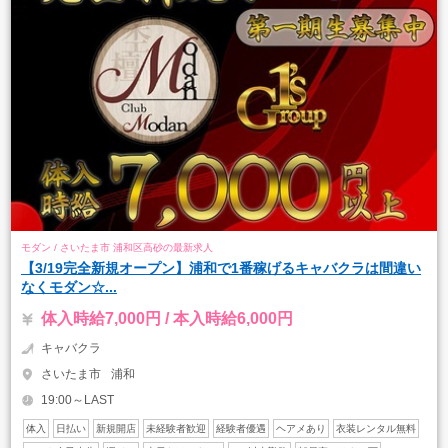
モダン / さいたま市 浦和区高砂の最新求人
【3/19完全新規オープン】浦和で1番稼げるキャバクラは間違い
なくモダン☆...
体入時給7,000円 / 本入時給6,000円
キャバクラ
さいたま市
浦和
19:00～LAST
体入
日払い
新規開店
未経験者歓迎
経験者優遇
ヘアメあり
衣装レンタル無料