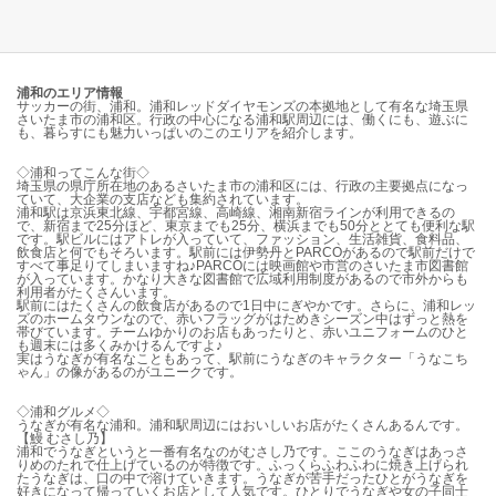
浦和のエリア情報
サッカーの街、浦和。浦和レッドダイヤモンズの本拠地として有名な埼玉県
さいたま市の浦和区。行政の中心になる浦和駅周辺には、働くにも、遊ぶに
も、暮らすにも魅力いっぱいのこのエリアを紹介します。
◇浦和ってこんな街◇
埼玉県の県庁所在地のあるさいたま市の浦和区には、行政の主要拠点になっ
ていて、大企業の支店なども集約されています。
浦和駅は京浜東北線、宇都宮線、高崎線、湘南新宿ラインが利用できるの
で、新宿まで25分ほど、東京までも25分、横浜までも50分ととても便利な駅
です。駅ビルにはアトレが入っていて、ファッション、生活雑貨、食料品、
飲食店と何でもそろいます。駅前には伊勢丹とPARCOがあるので駅前だけで
すべて事足りてしまいますね♪PARCOには映画館や市営のさいたま市図書館
が入っています。かなり大きな図書館で広域利用制度があるので市外からも
利用者がたくさんいます。
駅前にはたくさんの飲食店があるので1日中にぎやかです。さらに、浦和レッ
ズのホームタウンなので、赤いフラッグがはためきシーズン中はずっと熱を
帯びています。チームゆかりのお店もあったりと、赤いユニフォームのひと
も週末には多くみかけるんですよ♪
実はうなぎが有名なこともあって、駅前にうなぎのキャラクター「うなこち
ゃん」の像があるのがユニークです。
◇浦和グルメ◇
うなぎが有名な浦和。浦和駅周辺にはおいしいお店がたくさんあるんです。
【鰻 むさし乃】
浦和でうなぎというと一番有名なのがむさし乃です。ここのうなぎはあっさ
りめのたれで仕上げているのが特徴です。ふっくらふわふわに焼き上げられ
たうなぎは、口の中で溶けていきます。うなぎが苦手だったひとがうなぎを
好きになって帰っていくお店として人気です。ひとりでうなぎや女の子同士