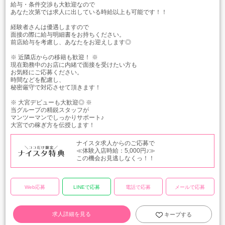
給与・条件交渉も大歓迎なので
あなた次第では求人に出している時給以上も可能です！！
経験者さんは優遇しますので
面接の際に給与明細書をお持ちください。
前店給与を考慮し、あなたをお迎えします◎
※ 近隣店からの移籍も歓迎！ ※
現在勤務中のお店に内緒で面接を受けたい方も
お気軽にご応募ください。
時間などを配慮し、
秘密厳守で対応させて頂きます！
※ 大宮デビューも大歓迎◎ ※
当グループの精鋭スタッフが
マンツーマンでしっかりサポート♪
大宮での稼ぎ方を伝授します！
ナイスタ求人からのご応募で
≪体験入店時給：5,000円♪≫
この機会お見逃しなくっ！！
Web応募
LINEで応募
電話で応募
メールで応募
求人詳細を見る
キープする