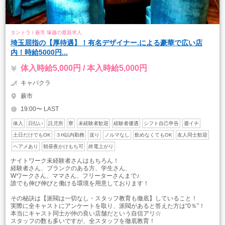
タントラ / 蕨市 塚越の最新求人
埼玉屈指の【厚待遇】！有名デザイナー.による豪華で広い店
内！時給5000円...
体入時給5,000円 / 本入時給5,000円
キャバクラ
蕨市
19:00〜 LAST
体入
日払い
託児所
寮
未経験者歓迎
経験者優遇
シフト自己申告
週イチ
土日だけでもOK
３H以内勤務
送り
ノルマなし
飲めなくてもOK
友人同士歓迎
ヘアメあり
朝昼夜かけもち可
終電上がり
ナイトワーク未経験者さんはもちろん！
経験者さん、ブランクのある方、学生さん、
Wワークさん、ママさん、フリーターさんまで♪
誰でも伸び伸びと働ける環境を用意しております！
その秘訣は【派閥は一切なし・スタッフ教育も徹底】していること！
実際に全キャストにアンケートを取り、派閥があると答えた方は“0％”！
本当にキャスト同士が仲の良い店舗だという自信アリ☆
スタッフの数も多いですが、全スタッフを徹底教育！