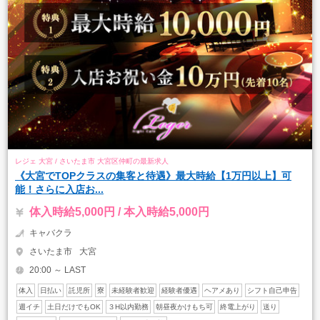
レジェ 大宮 / さいたま市 大宮区仲町の最新求人
《大宮でTOPクラスの集客と待遇》最大時給【1万円以上】可
能！さらに入店お...
体入時給5,000円 / 本入時給5,000円
キャバクラ
さいたま市
大宮
20:00 ～ LAST
体入
日払い
託児所
寮
未経験者歓迎
経験者優遇
ヘアメあり
シフト自己申告
週イチ
土日だけでもOK
３H以内勤務
朝昼夜かけもち可
終電上がり
送り