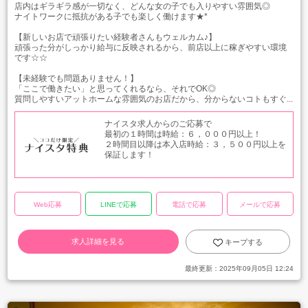
店内はギラギラ感が一切なく、どんな女の子でも入りやすい雰囲気◎
ナイトワークに抵抗がある子でも楽しく働けます★*
【新しいお店で頑張りたい経験者さんもウェルカム♪】
頑張った分がしっかり給与に反映されるから、前店以上に稼ぎやすい環境
です☆☆
【未経験でも問題ありません！】
「ここで働きたい」と思ってくれるなら、それでOK◎
質問しやすいアットホームな雰囲気のお店だから、分からないコトもすぐ...
ナイスタ求人からのご応募で
最初の１時間は時給：６，０００円以上！
２時間目以降は本入店時給：３，５００円以上を
保証します！
Web応募
LINEで応募
電話で応募
メールで応募
求人詳細を見る
キープする
最終更新：
2025年09月05日 12:24