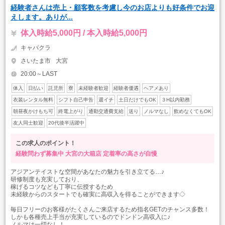
経験者さんは売上・顧客数を考慮し今のお店よりも好条件でお迎
えします。ありが...
体入時給5,000円 / 本入時給5,000円
キャバクラ
さいたま市
大宮
20:00～LAST
体入
日払い
託児所
寮
未経験者歓迎
経験者優遇
ヘアメあり
衣装レンタル無料
シフト自己申告
週イチ
土日だけでもOK
３H以内勤務
朝昼夜かけもち可
終電上がり
通勤交通費支給
送り
ノルマなし
飲めなくてもOK
友人同士歓迎
20代後半活躍中
この求人のポイント！
経験問わず募集中
大宮の大箱店
定着率の高さが自慢
アジアンテイストな空間があなたの魅力を引き立てる…♪
研修制度も充実しており、
稼げるコツなども丁寧に伝授するため
未経験からのスタートでも確実に高収入を得ることができます◇
毎日フリーのお客様がたくさんご来店するため指名GETのチャンス多数！
しかも各種売上手当が充実しているのでドンドン高収入に♪
ノルマは一切なし！