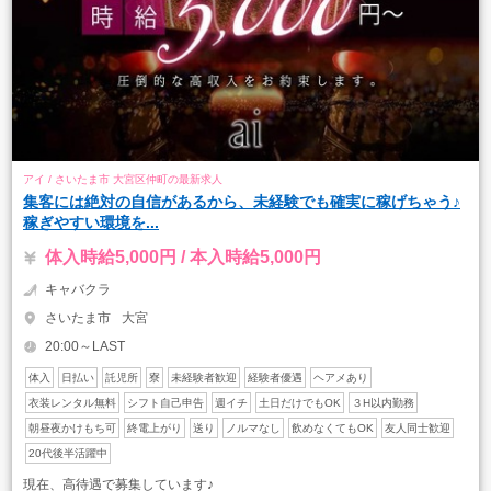
アイ / さいたま市 大宮区仲町の最新求人
集客には絶対の自信があるから、未経験でも確実に稼げちゃう♪
稼ぎやすい環境を...
体入時給5,000円 / 本入時給5,000円
キャバクラ
さいたま市
大宮
20:00～LAST
体入
日払い
託児所
寮
未経験者歓迎
経験者優遇
ヘアメあり
衣装レンタル無料
シフト自己申告
週イチ
土日だけでもOK
３H以内勤務
朝昼夜かけもち可
終電上がり
送り
ノルマなし
飲めなくてもOK
友人同士歓迎
20代後半活躍中
現在、高待遇で募集しています♪