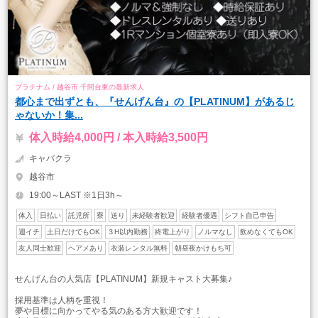
プラチナム / 越谷市 千間台東の最新求人
都心まで出ずとも、『せんげん台』の【PLATINUM】があるじ
ゃないか！集...
体入時給4,000円 / 本入時給3,500円
キャバクラ
越谷市
19:00～LAST ※1日3h～
体入
日払い
託児所
寮
送り
未経験者歓迎
経験者優遇
シフト自己申告
週イチ
土日だけでもOK
３H以内勤務
終電上がり
ノルマなし
飲めなくてもOK
友人同士歓迎
ヘアメあり
衣装レンタル無料
朝昼夜かけもち可
せんげん台の人気店【PLATINUM】新規キャスト大募集♪
採用基準は人柄を重視！
夢や目標に向かってやる気のある方大歓迎です！