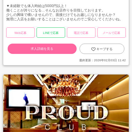
▼未経験でも体入時給は5000円以上！
働くことが誇りになる…そんなお店作りを目指しております。
少しの興味で構いませんので、面接だけでもお越しになりませんか？
無理に入店をお願いすることはございませんのでご安心してくださいね。
Web応募
LINEで応募
電話で応募
メールで応募
求人詳細を見る
キープする
最終更新：
2026年02月03日 11:42