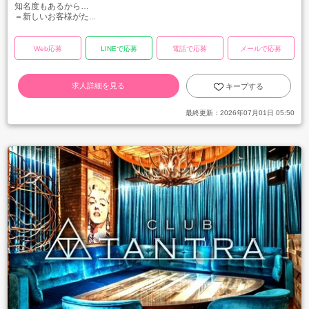
知名度もあるから…
＝新しいお客様がた...
Web応募
LINEで応募
電話で応募
メールで応募
求人詳細を見る
キープする
最終更新：
2026年07月01日 05:50