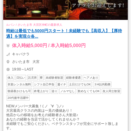
ルパン / さいたま市 大宮区仲町の最新求人
時給は最低でも5000円スタート！未経験でも【高収入】【厚待
遇】を実現☆各...
体入時給5,000円 / 本入時給5,000円
キャバクラ
さいたま市
大宮
19:00～LAST
体入
日払い
託児所
寮
未経験者歓迎
経験者優遇
ヘアメあり
衣装レンタル無料
シフト自己申告
週イチ
土日だけでもOK
３H以内勤務
朝昼夜かけもち可
終電上がり
送り
ノルマなし
飲めなくてもOK
友人同士歓迎
20代後半活躍中
NEWメンバー大募集！( ノ゜∀゜)ノ♪
大宮最高クラスの内装は一見の価値あり！
他店からの移籍をお考えの経験者さん大歓迎♪
あなたの経験を当店で活かしてくれませんか？
未経験でもご安心ください。ベテランスタッフが完全にサポート致しま
す。