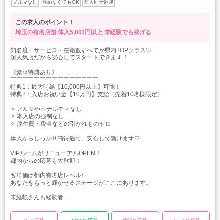
ノルマなし
飲めなくてもOK
友人同士歓迎
この求人のポイント！
埼玉の有名店舗
体入5,000円以上
未経験でも稼げる
知名度・サービス・在籍数すべてが県内TOPクラス♡
超人気店だから安心してスタートできます！
《豪華特典あり》
￣￣￣￣￣￣￣￣￣￣￣￣￣￣￣
特典1：最大時給【10,000円以上】可能！
特典2：入店お祝い金【10万円】支給（先着10名様限定）
✧ ノルマやペナルティなし
✧ 本入店の強制なし
✧ 厚生費・税金などの引かれものゼロ
体入からしっかり高待遇で、安心して働けます♡
VIPルームがリニューアルOPEN！
都内からの応募も大歓迎！
客単価は都内有名店レベル♪
あなたをもっと輝かせるステージがここにあります。
未経験さんも経験者...