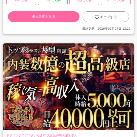
Web応募
LINEで応募
電話で応募
メールで応募
求人詳細を見る
キープする
最終更新：
2026年07月07日 13:26
ドラゴンクラブ / さいたま市 大宮区仲町の最新求人