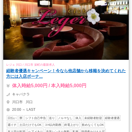
レジェ 川口 / 川口市 栄町の最新求人
経験者優遇キャンペーン！今なら他店舗から移籍を決めてくれた
方には入店ボーナ...
体入時給5,000円 / 本入時給5,000円
キャバクラ
川口市
川口
20:00 ～ LAST
日払い
寮
シフト自己申告
送り
ノルマなし
体入
未経験者歓迎
経験者優遇
週イチ
土日だけでもOK
３H以内勤務
終電上がり
飲めなくてもOK
友人同士歓迎
ヘアメあり
衣装レンタル無料
私服
朝昼夜かけもち可