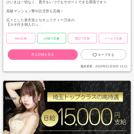
ひいきは一切なく、貴方をいつでもサポートできる環境です☆
高級マンション寮や託児所も完備！
広々とした更衣室とセキュリティー万全の
【カギ付き個人ロッ...
Web応募
LINEで応募
電話で応募
メールで応募
求人詳細を見る
キープする
最終更新：
2026年01月30日 13:11