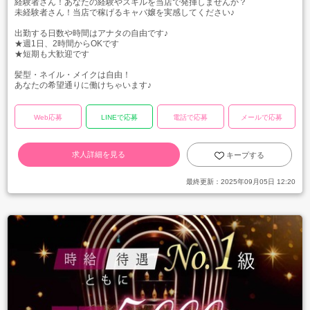
経験者さん！あなたの経験やスキルを当店で発揮しませんか？
未経験者さん！当店で稼げるキャバ嬢を実感してください♪
出勤する日数や時間はアナタの自由です♪
★週1日、2時間からOKです
★短期も大歓迎です
髪型・ネイル・メイクは自由！
あなたの希望通りに働けちゃいます♪
Web応募
LINEで応募
電話で応募
メールで応募
求人詳細を見る
キープする
最終更新：
2025年09月05日 12:20