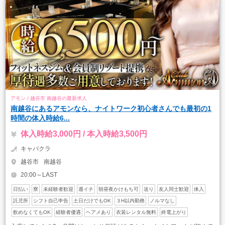
アモン / 越谷市 南越谷の最新求人
南越谷にあるアモンなら、ナイトワーク初心者さんでも最初の1
時間の体入時給6...
体入時給3,000円 / 本入時給3,500円
キャバクラ
越谷市
南越谷
20:00～LAST
日払い
寮
未経験者歓迎
週イチ
朝昼夜かけもち可
送り
友人同士歓迎
体入
託児所
シフト自己申告
土日だけでもOK
３H以内勤務
ノルマなし
飲めなくてもOK
経験者優遇
ヘアメあり
衣装レンタル無料
終電上がり