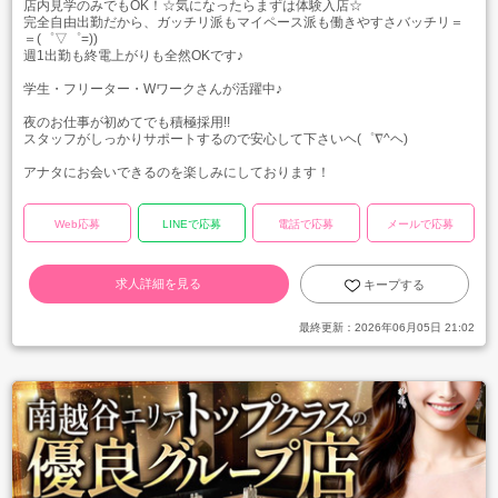
店内見学のみでもOK！☆気になったらまずは体験入店☆
完全自由出勤だから、ガッチリ派もマイペース派も働きやすさバッチリ＝
＝(゜▽゜=))
週1出勤も終電上がりも全然OKです♪
学生・フリーター・Wワークさんが活躍中♪
夜のお仕事が初めてでも積極採用!!
スタッフがしっかりサポートするので安心して下さいヘ(゜∇^ヘ)
アナタにお会いできるのを楽しみにしております！
Web応募
LINEで応募
電話で応募
メールで応募
求人詳細を見る
キープする
最終更新：
2026年06月05日 21:02