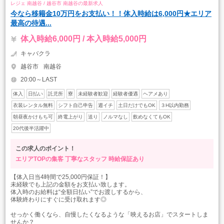
レジェ 南越谷 / 越谷市 南越谷の最新求人
今なら移籍金10万円をお支払い！！体入時給は6,000円★エリア
最高の待遇...
体入時給6,000円 / 本入時給5,000円
キャバクラ
越谷市
南越谷
20:00～LAST
体入
日払い
託児所
寮
未経験者歓迎
経験者優遇
ヘアメあり
衣装レンタル無料
シフト自己申告
週イチ
土日だけでもOK
３H以内勤務
朝昼夜かけもち可
終電上がり
送り
ノルマなし
飲めなくてもOK
20代後半活躍中
この求人のポイント！
エリアTOPの集客
丁寧なスタッフ
時給保証あり
【体入日当4時間で25,000円保証！】
未経験でも上記の金額をお支払い致します。
体入時のお給料は“全額日払い”でお渡しするから、
体験終わりにすぐに受け取れます◎
せっかく働くなら、自慢したくなるような「映えるお店」でスタートしま
せんか？