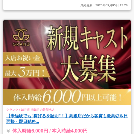
最終更新：
2025年09月05日 12:26
グランツ / 越谷市 南越谷の最新求人
【未経験でも”稼げるを証明”！】高級店だから客質も最高◎即日
面接・即日勤務...
体入時給6,000円 / 本入時給4,000円