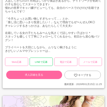
入店してからの3ヶ月間はしっかり保証があるから、ナイトワークが初めて
の子も安心してスタートできます♪
憧れの世界でキャバ嬢デビューしても、自分のペースでのびのび在籍でき
ちゃうんです♡
「今月ちょっとお買い物しすぎちゃって…」とか、
「推し活に思いっきり投資したい！」なんて理由でもぜ〜んぜんOK◎
チャレンジするきっかけは、あなたらしくて大丈夫♪
在籍している女の子たちもみ〜んな気さくで話しやすい子ばかり＊
スタッフも優しくて丁寧にフォローしてくれるから、初日から居心地バツ
グン！
プライベートを大切にしながら、ムリなく稼げるように
きびしいノルマやプレッシャーは...
Web応募
LINEで応募
電話で応募
メールで応募
求人詳細を見る
キープする
最終更新：
2026年01月15日 11:25