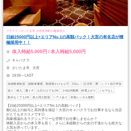
プラウド / さいたま市 大宮区仲町の最新求人
日給25000円以上+エリアNo.1の高額バック！大宮の有名店が積
極採用中！！
体入時給5,000円 / 本入時給5,000円
キャバクラ
さいたま市
大宮
19:00～LAST
未経験者歓迎
経験者優遇
朝昼夜かけもち可
日払い
託児所
寮
シフト自己申告
送り
体入
週イチ
土日だけでもOK
３H以内勤務
終電上がり
ノルマなし
飲めなくてもOK
友人同士歓迎
ヘアメあり
衣装レンタル無料
【日給25000円以上+エリアNo.1の高額バック】
都心以上の給与と高待遇を保証！大宮のキャバクラでお仕事するなら当店
がとてもオススメです◎
高級感溢れるラグジュアリーな空間でお仕事しませんか？
体験入店からの本入率も良く、さらに未経験からの女の子達からも絶大な
人気を誇っています。