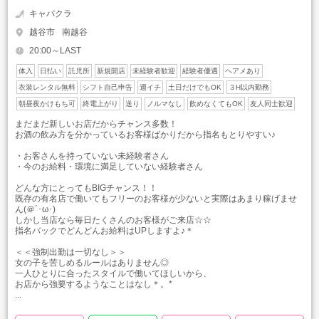
キャバクラ
越谷市
南越谷
20:00～LAST
体入
日払い
託児所
新規開店
未経験者歓迎
経験者優遇
ヘアメあり
衣装レンタル無料
シフト自己申告
週イチ
土日だけでもOK
３H以内勤務
朝昼夜かけもち可
終電上がり
送り
ノルマなし
飲めなくてもOK
友人同士歓迎
まだまだ新しいお店だからチャンス多数！
お酒の飲み方を分かっているお客様ばかりだから指名もとりやすい♪
・お客さんを持っていない未経験者さん
・今のお給料・環境に満足していない経験者さん
どんな方にとってもBIGチャンス！！
既存の有名店で働いてもフリーのお客様が少ないと実際はあまり稼げませ
ん(＠´･ω･)
しかし当店なら毎日たくさんのお客様がご来店☆☆
指名バックでどんどんお給料はUPしますよ♪＊
＜＜強制出勤は一切なし＞＞
女の子を苦しめるルールはありません◎
一人ひとりに合ったスタイルで働いてほしいから、
お店から強要するようなことはなし＊。*
...