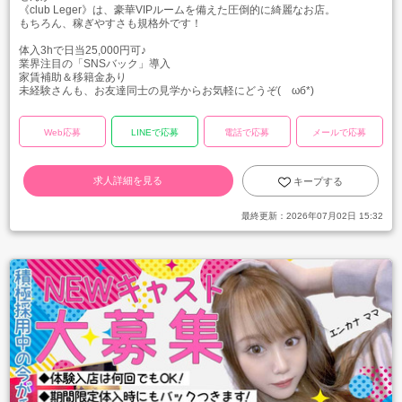
《club Leger》は、豪華VIPルームを備えた圧倒的に綺麗なお店。
もちろん、稼ぎやすさも規格外です！
体入3hで日当25,000円可♪
業界注目の「SNSバック」導入
家賃補助＆移籍金あり
未経験さんも、お友達同士の見学からお気軽にどうぞ(ゝωб*)
Web応募
LINEで応募
電話で応募
メールで応募
求人詳細を見る
キープする
最終更新：
2026年07月02日 15:32