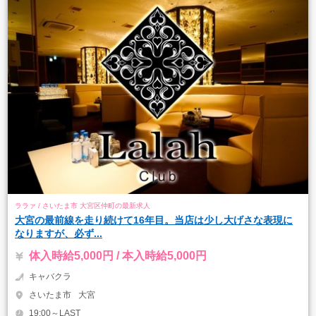
ララァ / さいたま市 大宮区仲町の最新求人
大宮の最前線を走り続けて16年目。当店は少し大げさな表現に
なりますが、必ず...
体入時給5,000円 / 本入時給5,000円
キャバクラ
さいたま市
大宮
19:00～LAST