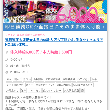
ファイン / 越谷市 南越谷の最新求人
連日連夜大盛況★本日の体験入店も可能です♪働きやすさエリア
NO,1級♪体験...
体入時給6,000円 / 本入時給3,500円
ラウンジ
越谷市
南越谷
20:00～LAST
体入
日払い
託児所
新規開店
未経験者歓迎
経験者優遇
ヘアメあり
私服
シフト自己申告
週イチ
土日だけでもOK
３H以内勤務
朝昼夜かけもち可
終電上がり
送り
ノルマなし
飲めなくてもOK
友人同士歓迎
寮
新規キャストを随時大募集中です！
上下関係なども一切なし♪女の子が働きやすい環境を一番に♪あなたも働き
ませんか？
当店は「雰囲気・環境・待遇」全部に自信を持ってお迎えします！