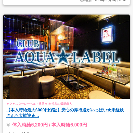
最終更新：
2026年06月10日 18:07
アクアスターレーベル / 越谷市 南越谷の最新求人
【本入時給最大6000円保証】安心の厚待遇がいっぱい★未経験
さんも大歓迎★...
体入時給6,200円 / 本入時給6,000円