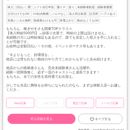
体入
日払い
寮
シフト自己申告
週イチ
送り
未経験者歓迎
経験者優遇
土日だけでもOK
３H以内勤務
ノルマなし
友人同士歓迎
託児所
ヘアメあり
衣装レンタル無料
朝昼夜かけもち可
終電上がり
飲めなくてもOK
もちろん、稼ぎやすさも関東TOPクラス☆
【体入時給5000円】→頑張り次第で、時給の上限は設けません。
未経験の方には時給保証もあるので、誰でも安定した収入を手に入れるこ
とが可能です。
お給料は全額日払い！その他、イベントボーナス等もあります。
「今よりもっと、好環境を。」
他店には埋もれない独自のやり方でこれからもずっと歩み続けます。
他店からの移籍者さんも、完全未経験者さんも活躍中。
経験一切関係無く、必ず一流のキャストへと成長できます！
もちろん、全ての女性を高待遇でお出迎え。
少しでも当店に興味をお持ちになられたのなら、まずは体験入店へお越し
くださ...
Web応募
LINEで応募
電話で応募
メールで応募
求人詳細を見る
キープする