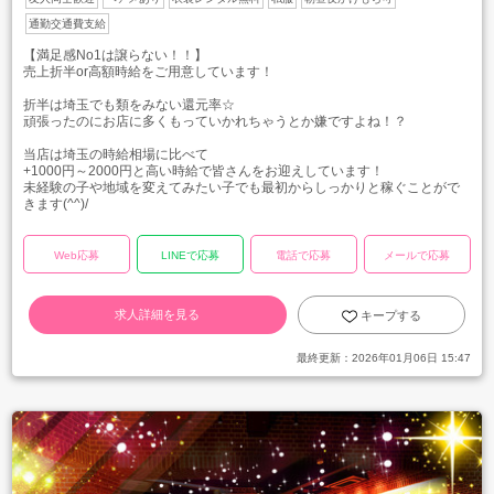
通勤交通費支給
【満足感No1は譲らない！！】
売上折半or高額時給をご用意しています！
折半は埼玉でも類をみない還元率☆
頑張ったのにお店に多くもっていかれちゃうとか嫌ですよね！？
当店は埼玉の時給相場に比べて
+1000円～2000円と高い時給で皆さんをお迎えしています！
未経験の子や地域を変えてみたい子でも最初からしっかりと稼ぐことがで
きます(^^)/
Web応募
LINEで応募
電話で応募
メールで応募
求人詳細を見る
キープする
最終更新：
2026年01月06日 15:47