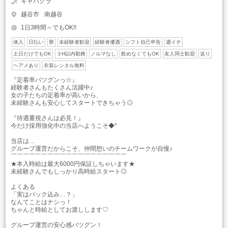
キャバクラ
越谷市
南越谷
1日3時間～でもOK!!
体入
日払い
寮
未経験者歓迎
経験者優遇
シフト自己申告
週イチ
土日だけでもOK
３H以内勤務
ノルマなし
飲めなくてもOK
友人同士歓迎
送り
ヘアメあり
衣装レンタル無料
『定着率バツグンっ☆』
経験者さんもたくさん活躍中♪
女の子たちの定着率が高いから、
未経験さんも安心してスタートできちゃう◎
『待遇重視さんは必見！』
今だけ採用強化中の当店へようこそ◆*
当店は…
グループ運営だからこそ、仲間想いのチームワークが自慢♪
￣￣￣￣￣￣￣￣￣￣￣￣￣￣￣￣￣￣￣
★本入時給は最大6000円保証しちゃいます★
未経験さんでもしっかり高時給スタート◎
よくある
「実はバック込み…？」
なんてことはナシっ！
ちゃんと時給としてお渡しします♡
グループ運営の安心感バツグン！