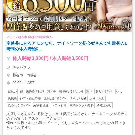
アモン / 越谷市 南越谷の最新求人
南越谷にあるアモンなら、ナイトワーク初心者さんでも最初の1
時間の体入時給6...
体入時給3,000円 / 本入時給3,500円
キャバクラ
越谷市
南越谷
20:00～LAST
日払い
寮
未経験者歓迎
週イチ
朝昼夜かけもち可
送り
友人同士歓迎
体入
託児所
シフト自己申告
土日だけでもOK
３H以内勤務
ノルマなし
飲めなくてもOK
経験者優遇
ヘアメあり
衣装レンタル無料
終電上がり
入店してからの3ヶ月間はしっかり保証があるから、ナイトワークが初めて
の子も安心してスタートできます♪
憧れの世界でキャバ嬢デビューしても、自分のペースでのびのび在籍でき
ちゃうんです♡