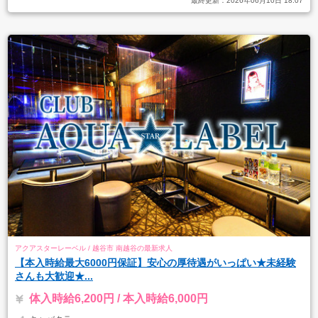
最終更新：
2026年06月10日 18:07
アクアスターレーベル / 越谷市 南越谷の最新求人
【本入時給最大6000円保証】安心の厚待遇がいっぱい★未経験
さんも大歓迎★...
体入時給6,200円 / 本入時給6,000円