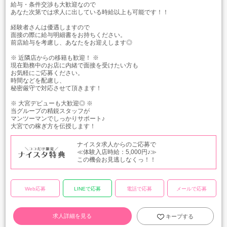
給与・条件交渉も大歓迎なので
あなた次第では求人に出している時給以上も可能です！！
経験者さんは優遇しますので
面接の際に給与明細書をお持ちください。
前店給与を考慮し、あなたをお迎えします◎
※ 近隣店からの移籍も歓迎！ ※
現在勤務中のお店に内緒で面接を受けたい方も
お気軽にご応募ください。
時間などを配慮し、
秘密厳守で対応させて頂きます！
※ 大宮デビューも大歓迎◎ ※
当グループの精鋭スタッフが
マンツーマンでしっかりサポート♪
大宮での稼ぎ方を伝授します！
ナイスタ求人からのご応募で
≪体験入店時給：5,000円♪≫
この機会お見逃しなくっ！！
Web応募
LINEで応募
電話で応募
メールで応募
求人詳細を見る
キープする