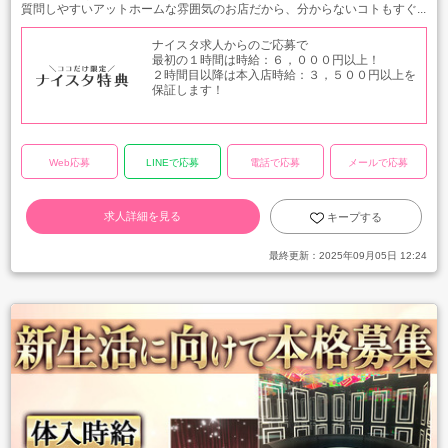
質問しやすいアットホームな雰囲気のお店だから、分からないコトもすぐ...
ナイスタ求人からのご応募で
最初の１時間は時給：６，０００円以上！
２時間目以降は本入店時給：３，５００円以上を
保証します！
Web応募
LINEで応募
電話で応募
メールで応募
求人詳細を見る
キープする
最終更新：
2025年09月05日 12:24