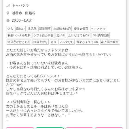
キャバクラ
越谷市
南越谷
20:00～LAST
体入
日払い
託児所
新規開店
未経験者歓迎
経験者優遇
ヘアメあり
衣装レンタル無料
シフト自己申告
週イチ
土日だけでもOK
３H以内勤務
朝昼夜かけもち可
終電上がり
送り
ノルマなし
飲めなくてもOK
友人同士歓迎
まだまだ新しいお店だからチャンス多数！
お酒の飲み方を分かっているお客様ばかりだから指名もとりやすい♪
・お客さんを持っていない未経験者さん
・今のお給料・環境に満足していない経験者さん
どんな方にとってもBIGチャンス！！
既存の有名店で働いてもフリーのお客様が少ないと実際はあまり稼げませ
ん(＠´･ω･)
しかし当店なら毎日たくさんのお客様がご来店☆☆
指名バックでどんどんお給料はUPしますよ♪＊
＜＜強制出勤は一切なし＞＞
女の子を苦しめるルールはありません◎
一人ひとりに合ったスタイルで働いてほしいから、
お店から強要するようなことはなし＊。*
...