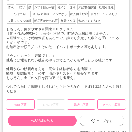
体入
日払い
寮
シフト自己申告
週イチ
送り
未経験者歓迎
経験者優遇
土日だけでもOK
３H以内勤務
ノルマなし
友人同士歓迎
託児所
ヘアメあり
衣装レンタル無料
朝昼夜かけもち可
終電上がり
飲めなくてもOK
もちろん、稼ぎやすさも関東TOPクラス☆
【体入時給5000円】→頑張り次第で、時給の上限は設けません。
未経験の方には時給保証もあるので、誰でも安定した収入を手に入れるこ
とが可能です。
お給料は全額日払い！その他、イベントボーナス等もあります。
「今よりもっと、好環境を。」
他店には埋もれない独自のやり方でこれからもずっと歩み続けます。
他店からの移籍者さんも、完全未経験者さんも活躍中。
経験一切関係無く、必ず一流のキャストへと成長できます！
もちろん、全ての女性を高待遇でお出迎え。
少しでも当店に興味をお持ちになられたのなら、まずは体験入店へお越し
くださ...
Web応募
LINEで応募
電話で応募
メールで応募
求人詳細を見る
キープする