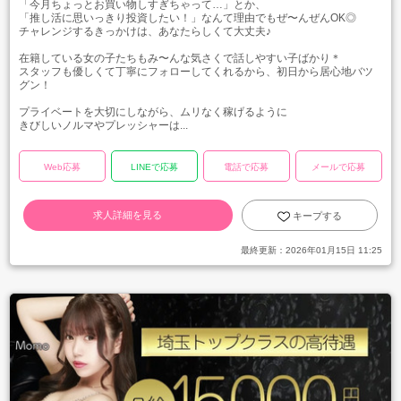
「今月ちょっとお買い物しすぎちゃって…」とか、
「推し活に思いっきり投資したい！」なんて理由でもぜ〜んぜんOK◎
チャレンジするきっかけは、あなたらしくて大丈夫♪
在籍している女の子たちもみ〜んな気さくで話しやすい子ばかり＊
スタッフも優しくて丁寧にフォローしてくれるから、初日から居心地バツ
グン！
プライベートを大切にしながら、ムリなく稼げるように
きびしいノルマやプレッシャーは...
Web応募
LINEで応募
電話で応募
メールで応募
求人詳細を見る
キープする
最終更新：
2026年01月15日 11:25