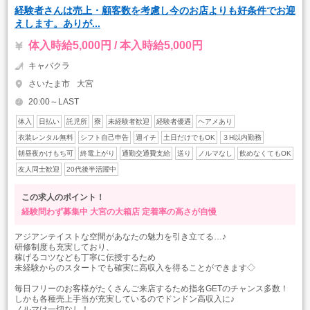
経験者さんは売上・顧客数を考慮し今のお店よりも好条件でお迎
えします。ありが...
体入時給5,000円 / 本入時給5,000円
キャバクラ
さいたま市
大宮
20:00～LAST
体入
日払い
託児所
寮
未経験者歓迎
経験者優遇
ヘアメあり
衣装レンタル無料
シフト自己申告
週イチ
土日だけでもOK
３H以内勤務
朝昼夜かけもち可
終電上がり
通勤交通費支給
送り
ノルマなし
飲めなくてもOK
友人同士歓迎
20代後半活躍中
この求人のポイント！
経験問わず募集中
大宮の大箱店
定着率の高さが自慢
アジアンテイストな空間があなたの魅力を引き立てる…♪
研修制度も充実しており、
稼げるコツなども丁寧に伝授するため
未経験からのスタートでも確実に高収入を得ることができます◇
毎日フリーのお客様がたくさんご来店するため指名GETのチャンス多数！
しかも各種売上手当が充実しているのでドンドン高収入に♪
ノルマは一切なし！