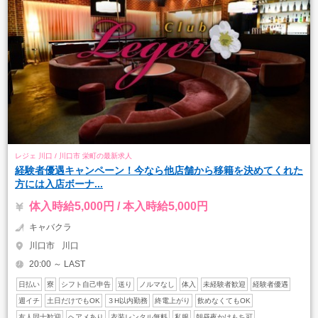
レジェ 川口 / 川口市 栄町の最新求人
経験者優遇キャンペーン！今なら他店舗から移籍を決めてくれた
方には入店ボーナ...
体入時給5,000円 / 本入時給5,000円
キャバクラ
川口市
川口
20:00 ～ LAST
日払い
寮
シフト自己申告
送り
ノルマなし
体入
未経験者歓迎
経験者優遇
週イチ
土日だけでもOK
３H以内勤務
終電上がり
飲めなくてもOK
友人同士歓迎
ヘアメあり
衣装レンタル無料
私服
朝昼夜かけもち可