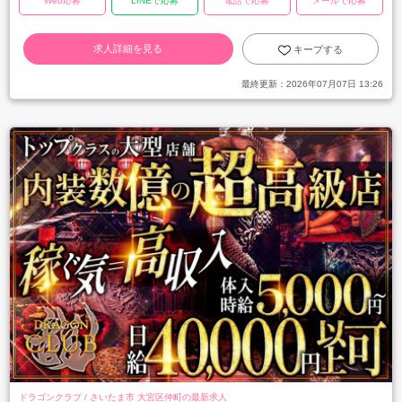
Web応募
LINEで応募
電話で応募
メールで応募
求人詳細を見る
キープする
最終更新：
2026年07月07日 13:26
ドラゴンクラブ / さいたま市 大宮区仲町の最新求人