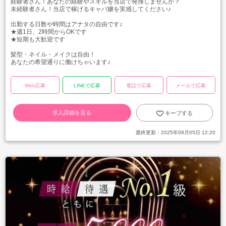
経験者さん！あなたの経験やスキルを当店で発揮しませんか？
未経験者さん！当店で稼げるキャバ嬢を実感してください♪
出勤する日数や時間はアナタの自由です♪
★週1日、2時間からOKです
★短期も大歓迎です
髪型・ネイル・メイクは自由！
あなたの希望通りに働けちゃいます♪
Web応募
LINEで応募
電話で応募
メールで応募
求人詳細を見る
キープする
最終更新：
2025年09月05日 12:20