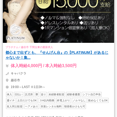
プラチナム / 越谷市 千間台東の最新求人
都心まで出ずとも、『せんげん台』の【PLATINUM】があるじ
ゃないか！集...
体入時給4,000円 / 本入時給3,500円
キャバクラ
越谷市
19:00～LAST ※1日3h～
体入
日払い
託児所
寮
送り
未経験者歓迎
経験者優遇
シフト自己申告
週イチ
土日だけでもOK
３H以内勤務
終電上がり
ノルマなし
飲めなくてもOK
友人同士歓迎
ヘアメあり
衣装レンタル無料
朝昼夜かけもち可