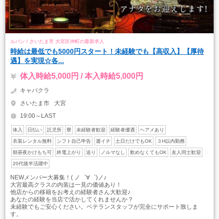
ルパン / さいたま市 大宮区仲町の最新求人
時給は最低でも5000円スタート！未経験でも【高収入】【厚待
遇】を実現☆各...
体入時給5,000円 / 本入時給5,000円
キャバクラ
さいたま市
大宮
19:00～LAST
体入
日払い
託児所
寮
未経験者歓迎
経験者優遇
ヘアメあり
衣装レンタル無料
シフト自己申告
週イチ
土日だけでもOK
３H以内勤務
朝昼夜かけもち可
終電上がり
送り
ノルマなし
飲めなくてもOK
友人同士歓迎
20代後半活躍中
NEWメンバー大募集！( ノ゜∀゜)ノ♪
大宮最高クラスの内装は一見の価値あり！
他店からの移籍をお考えの経験者さん大歓迎♪
あなたの経験を当店で活かしてくれませんか？
未経験でもご安心ください。ベテランスタッフが完全にサポート致しま
す。