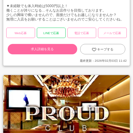
▼未経験でも体入時給は5000円以上！
働くことが誇りになる…そんなお店作りを目指しております。
少しの興味で構いませんので、面接だけでもお越しになりませんか？
無理に入店をお願いすることはございませんのでご安心してくださいね。
Web応募
LINEで応募
電話で応募
メールで応募
求人詳細を見る
キープする
最終更新：
2026年02月03日 11:42