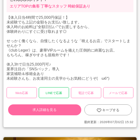
エリアTOPの集客
丁寧なスタッフ
時給保証あり
【体入日当4時間で25,000円保証！】
未経験でも上記の金額をお支払い致します。
体入時のお給料は“全額日払い”でお渡しするから、
体験終わりにすぐに受け取れます◎
せっかく働くなら、自慢したくなるような「映えるお店」でスタートしま
せんか？
《club Leger》は、豪華VIPルームを備えた圧倒的に綺麗なお店。
もちろん、稼ぎやすさも規格外です！
体入3hで日当25,000円可♪
業界注目の「SNSバック」導入
家賃補助＆移籍金あり
未経験さんも、お友達同士の見学からお気軽にどうぞ(ゝωб*)
Web応募
LINEで応募
電話で応募
メールで応募
求人詳細を見る
キープする
最終更新：
2026年07月02日 15:32