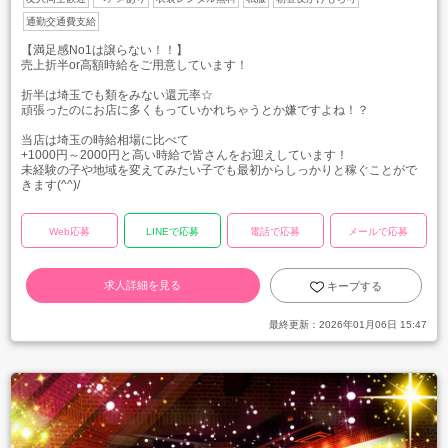
通勤交通費支給
【満足感No1は譲らない！！】
売上折半or高額時給をご用意しています！
折半は埼玉でも類をみない還元率☆
頑張ったのにお店に多くもっていかれちゃうとか嫌ですよね！？
当店は埼玉の時給相場に比べて
+1000円～2000円と高い時給で皆さんをお迎えしています！
未経験の子や地域を変えてみたい子でも最初からしっかりと稼ぐことがで
きます(^^)/
Web応募
LINEで応募
電話で応募
メールで応募
求人詳細を見る
キープする
最終更新：
2026年01月06日 15:47