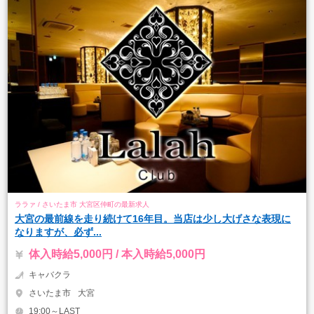
ララァ / さいたま市 大宮区仲町の最新求人
大宮の最前線を走り続けて16年目。当店は少し大げさな表現に
なりますが、必ず...
体入時給5,000円 / 本入時給5,000円
キャバクラ
さいたま市
大宮
19:00～LAST