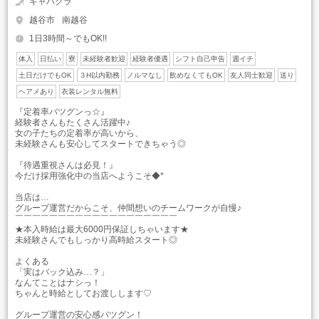
キャバクラ
越谷市
南越谷
1日3時間～でもOK!!
体入
日払い
寮
未経験者歓迎
経験者優遇
シフト自己申告
週イチ
土日だけでもOK
３H以内勤務
ノルマなし
飲めなくてもOK
友人同士歓迎
送り
ヘアメあり
衣装レンタル無料
『定着率バツグンっ☆』
経験者さんもたくさん活躍中♪
女の子たちの定着率が高いから、
未経験さんも安心してスタートできちゃう◎
『待遇重視さんは必見！』
今だけ採用強化中の当店へようこそ◆*
当店は…
グループ運営だからこそ、仲間想いのチームワークが自慢♪
￣￣￣￣￣￣￣￣￣￣￣￣￣￣￣￣￣￣￣
★本入時給は最大6000円保証しちゃいます★
未経験さんでもしっかり高時給スタート◎
よくある
「実はバック込み…？」
なんてことはナシっ！
ちゃんと時給としてお渡しします♡
グループ運営の安心感バツグン！