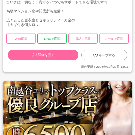
ひいきは一切なく、貴方をいつでもサポートできる環境です☆
高級マンション寮や託児所も完備！
広々とした更衣室とセキュリティー万全の
【カギ付き個人ロッ...
Web応募
LINEで応募
電話で応募
メールで応募
求人詳細を見る
キープする
最終更新：
2026年01月30日 13:11