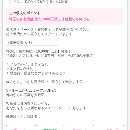
ノルマなし
飲めなくてもOK
友人同士歓迎
この求人のポイント！
埼玉の有名店舗
体入5,000円以上
未経験でも稼げる
知名度・サービス・在籍数すべてが県内TOPクラス♡
超人気店だから安心してスタートできます！
《豪華特典あり》
￣￣￣￣￣￣￣￣￣￣￣￣￣￣￣
特典1：最大時給【10,000円以上】可能！
特典2：入店お祝い金【10万円】支給（先着10名様限定）
✧ ノルマやペナルティなし
✧ 本入店の強制なし
✧ 厚生費・税金などの引かれものゼロ
体入からしっかり高待遇で、安心して働けます♡
VIPルームがリニューアルOPEN！
都内からの応募も大歓迎！
客単価は都内有名店レベル♪
あなたをもっと輝かせるステージがここにあります。
未経験さんも経験者...