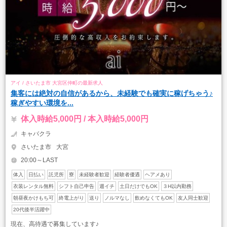
アイ / さいたま市 大宮区仲町の最新求人
集客には絶対の自信があるから、未経験でも確実に稼げちゃう♪
稼ぎやすい環境を...
体入時給5,000円 / 本入時給5,000円
キャバクラ
さいたま市
大宮
20:00～LAST
体入
日払い
託児所
寮
未経験者歓迎
経験者優遇
ヘアメあり
衣装レンタル無料
シフト自己申告
週イチ
土日だけでもOK
３H以内勤務
朝昼夜かけもち可
終電上がり
送り
ノルマなし
飲めなくてもOK
友人同士歓迎
20代後半活躍中
現在、高待遇で募集しています♪