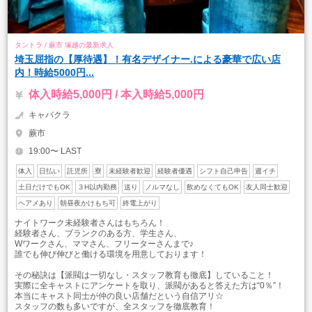
タントラ / 蕨市 塚越の最新求人
埼玉屈指の【厚待遇】！有名デザイナー.による豪華で広い店
内！時給5000円...
体入時給5,000円 / 本入時給5,000円
キャバクラ
蕨市
19:00〜 LAST
体入
日払い
託児所
寮
未経験者歓迎
経験者優遇
シフト自己申告
週イチ
土日だけでもOK
３H以内勤務
送り
ノルマなし
飲めなくてもOK
友人同士歓迎
ヘアメあり
朝昼夜かけもち可
終電上がり
ナイトワーク未経験者さんはもちろん！
経験者さん、ブランクのある方、学生さん、
Wワークさん、ママさん、フリーターさんまで♪
誰でも伸び伸びと働ける環境を用意しております！
その秘訣は【派閥は一切なし・スタッフ教育も徹底】していること！
実際に全キャストにアンケートを取り、派閥があると答えた方は“0％”！
本当にキャスト同士が仲の良い店舗だという自信アリ☆
スタッフの数も多いですが、全スタッフを徹底教育！