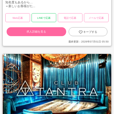
知名度もあるから…
＝新しいお客様がた...
Web応募
LINEで応募
電話で応募
メールで応募
求人詳細を見る
キープする
最終更新：
2026年07月01日 05:50