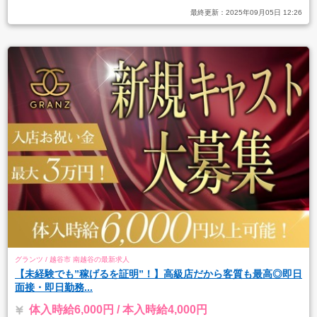
最終更新：
2025年09月05日 12:26
グランツ / 越谷市 南越谷の最新求人
【未経験でも”稼げるを証明”！】高級店だから客質も最高◎即日
面接・即日勤務...
体入時給6,000円 / 本入時給4,000円