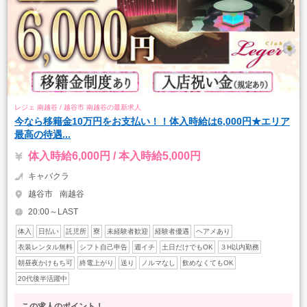
レジェ 南越谷 / 越谷市 南越谷の最新求人
今なら移籍金10万円をお支払い！！体入時給は6,000円★エリア
最高の待遇...
体入時給6,000円 / 本入時給5,000円
キャバクラ
越谷市
南越谷
20:00～LAST
体入
日払い
託児所
寮
未経験者歓迎
経験者優遇
ヘアメあり
衣装レンタル無料
シフト自己申告
週イチ
土日だけでもOK
３H以内勤務
朝昼夜かけもち可
終電上がり
送り
ノルマなし
飲めなくてもOK
20代後半活躍中
この求人のポイント！