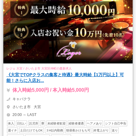
レジェ 大宮 / さいたま市 大宮区仲町の最新求人
《大宮でTOPクラスの集客と待遇》最大時給【1万円以上】可
能！さらに入店お...
体入時給5,000円 / 本入時給5,000円
キャバクラ
さいたま市
大宮
20:00 ～ LAST
体入
日払い
託児所
寮
未経験者歓迎
経験者優遇
ヘアメあり
シフト自己申告
週イチ
土日だけでもOK
３H以内勤務
朝昼夜かけもち可
終電上がり
送り