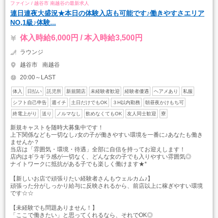
ファイン / 越谷市 南越谷の最新求人
連日連夜大盛況★本日の体験入店も可能です♪働きやすさエリア
NO,1級♪体験...
体入時給6,000円 / 本入時給3,500円
ラウンジ
越谷市
南越谷
20:00～LAST
体入
日払い
託児所
新規開店
未経験者歓迎
経験者優遇
ヘアメあり
私服
シフト自己申告
週イチ
土日だけでもOK
３H以内勤務
朝昼夜かけもち可
終電上がり
送り
ノルマなし
飲めなくてもOK
友人同士歓迎
寮
新規キャストを随時大募集中です！
上下関係なども一切なし♪女の子が働きやすい環境を一番に♪あなたも働き
ませんか？
当店は「雰囲気・環境・待遇」全部に自信を持ってお迎えします！
店内はギラギラ感が一切なく、どんな女の子でも入りやすい雰囲気◎
ナイトワークに抵抗がある子でも楽しく働けます★*
【新しいお店で頑張りたい経験者さんもウェルカム♪】
頑張った分がしっかり給与に反映されるから、前店以上に稼ぎやすい環境
です☆☆
【未経験でも問題ありません！】
「ここで働きたい」と思ってくれるなら、それでOK◎