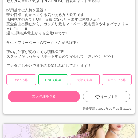
せんげん台の人気店【PLATINUM】新規キャスト大募集♪
採用基準は人柄を重視！
夢や目標に向かってやる気のある方大歓迎です！
店内見学のみでもOK！☆気になったらまずは体験入店☆
完全自由出勤だから、ガッチリ派もマイペース派も働きやすさバッチリ＝
＝(゜▽゜=))
週1出勤も終電上がりも全然OKです♪
学生・フリーター・Wワークさんが活躍中♪
夜のお仕事が初めてでも積極採用!!
スタッフがしっかりサポートするので安心して下さいヘ(゜∇^ヘ)
アナタにお会いできるのを楽しみにしております！
Web応募
LINEで応募
電話で応募
メールで応募
求人詳細を見る
キープする
最終更新：
2026年06月05日 21:02