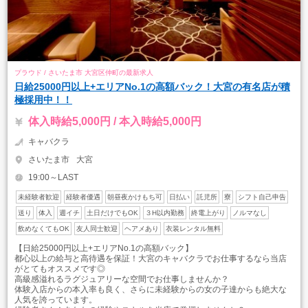
プラウド / さいたま市 大宮区仲町の最新求人
日給25000円以上+エリアNo.1の高額バック！大宮の有名店が積
極採用中！！
体入時給5,000円 / 本入時給5,000円
キャバクラ
さいたま市
大宮
19:00～LAST
未経験者歓迎
経験者優遇
朝昼夜かけもち可
日払い
託児所
寮
シフト自己申告
送り
体入
週イチ
土日だけでもOK
３H以内勤務
終電上がり
ノルマなし
飲めなくてもOK
友人同士歓迎
ヘアメあり
衣装レンタル無料
【日給25000円以上+エリアNo.1の高額バック】
都心以上の給与と高待遇を保証！大宮のキャバクラでお仕事するなら当店
がとてもオススメです◎
高級感溢れるラグジュアリーな空間でお仕事しませんか？
体験入店からの本入率も良く、さらに未経験からの女の子達からも絶大な
人気を誇っています。